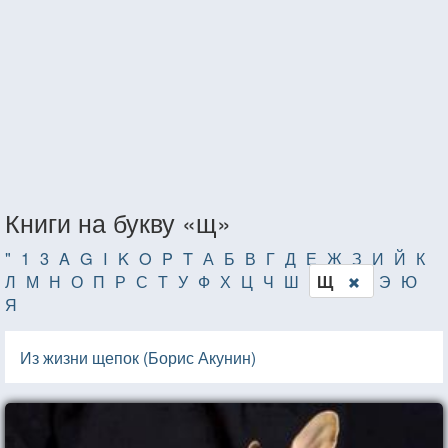
Книги на букву «щ»
"
1
3
A
G
I
K
O
P
T
А
Б
В
Г
Д
Е
Ж
З
И
Й
К
Л
М
Н
О
П
Р
С
Т
У
Ф
Х
Ц
Ч
Ш
Э
Ю
Щ
Я
Из жизни щепок (Борис Акунин)