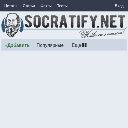
Цитаты
Статьи
Факты
Тесты
Вход
+Добавить
Популярные
Еще