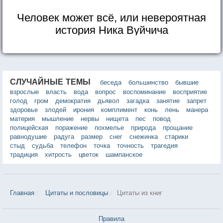
Человек может всё, или невероятная
история Ника Вуйчича
СЛУЧАЙНЫЕ ТЕМЫ
беседа
большинство
бывшие
взрослые
власть
вода
вопрос
воспоминание
восприятие
голод
гром
демократия
дьявол
загадка
занятие
запрет
здоровье
злодей
ирония
комплимент
конь
лень
манера
материя
мышление
нервы
нищета
пес
повод
полицейская
поражение
похмелье
природа
прощание
равнодушие
радуга
размер
снег
снежинка
старики
стыд
судьба
телефон
точка
точность
трагедия
традиция
хитрость
цветок
шампанское
Главная
Цитаты и пословицы
Цитаты из книг
Правила