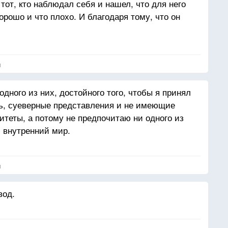
от, кто наблюдал себя и нашел, что для него
орошо и что плохо. И благодаря тому, что он
омный авторитет: даже если весь Мир будет
о ничего не изменится. У него есть собственный
ться, и этого достаточно.
я
одного из них, достойного того, чтобы я принял
ть, суеверные представления и не имеющие
итеты, а потому не предпочитаю ни одного из
л внутренний мир.
я
вод.