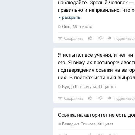
наблюдайте. Зрелый человек — т
правильно и неправильно; что х
нашел это сам, у него есть огр
раскрыть
говорить что-то другое, для нег
© Ошо, 361 цитата
опыт, на который он может опира
Сохранить
Поделитьс
Я испытал все учения, и нет ни 
его. Я вижу их противоречивос
подтверждения ссылки на автор
них. В поисках истины я выбра
© Будда Шакьямуни, 41 цитата
Сохранить
Поделитьс
Ссылка на авторитет не есть до
© Бенедикт Спиноза, 56 цитат