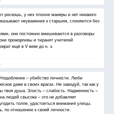
я
т роскошь, у них плохие манеры и нет никакого
ыказывают неуважение к старшим, слоняются без
лями, они постоянно вмешиваются в разговоры
 они прожорливы и тиранят учителей
ократ ещё в V веке до н. э.
я
Уподобление – убийство личности. Люби
ское даже в своих врагах. Не завидуй, так как у
бы твоя душа. Злость – слабость. Надменность –
 на людей свысока – это не добавляет
угодить толпе, удостоиться внимания улицы.
ь, по отношению к своей личности.