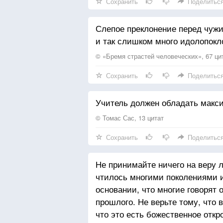
Сохранить
Поделитьс
Слепое преклонение перед чужим
и так слишком много идолопокл
© «Бремя страстей человеческих», 67 ци
Сохранить
Поделитьс
Учитель должен обладать макс
© Томас Сас, 13 цитат
Сохранить
Поделитьс
Не принимайте ничего на веру 
чтилось многими поколениями и
основании, что многие говорят 
прошлого. Не верьте тому, что 
что это есть божественное отк