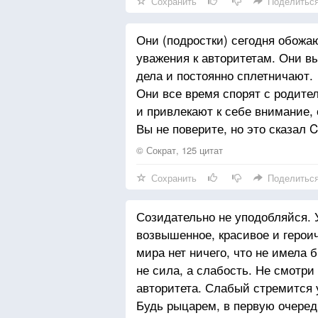
Сохранить
Поделитьс
Они (подростки) сегодня обожаю
уважения к авторитетам. Они в
дела и постоянно сплетничают.
Они все время спорят с родите
и привлекают к себе внимание,
Вы не поверите, но это сказал C
© Сократ, 125 цитат
Сохранить
Поделитьс
Созидательно не уподобляйся. 
возвышенное, красивое и героиче
мира нет ничего, что не имела 
не сила, а слабость. Не смотри
авторитета. Слабый стремится 
Будь рыцарем, в первую очеред