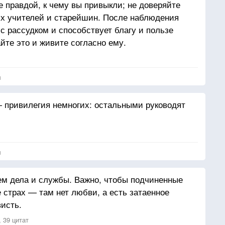
е правдой, к чему вы привыкли; не доверяйте
их учителей и старейшин. После наблюдения
 с рассудком и способствует благу и пользе
айте это и живите согласно ему.
я
 привилегия немногих: остальными руководят
я
ем дела и службы. Важно, чтобы подчиненные
е страх — там нет любви, а есть затаенное
исть.
 39 цитат