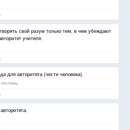
я
творять свой разум только тем, в чем убеждают
авторитет учителя.
я
а для авторитета (чести человека).
6 пословиц
я
 авторитета.