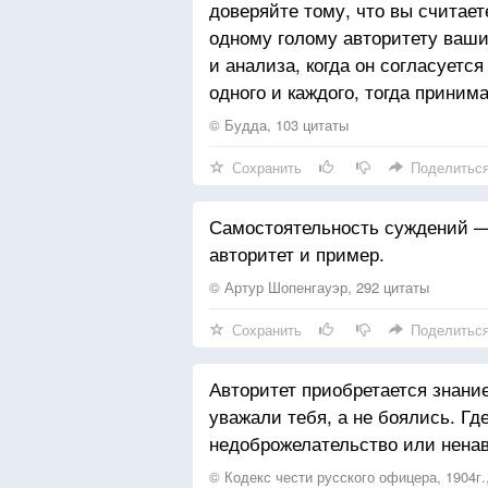
доверяйте тому, что вы считает
одному голому авторитету ваш
и анализа, когда он согласуется
одного и каждого, тогда приним
© Будда, 103 цитаты
Сохранить
Поделитьс
Самостоятельность суждений —
авторитет и пример.
© Артур Шопенгауэр, 292 цитаты
Сохранить
Поделитьс
Авторитет приобретается знани
уважали тебя, а не боялись. Гд
недоброжелательство или ненав
© Кодекс чести русского офицера, 1904г.,