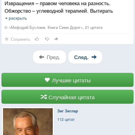
Извращения – правом человека на разность.
Обжорство – углеводной терапией. Вытирать
о друга ноги – это забота о чистоте ботинок.
раскрыть
Жадность – разумная бережливость. Эгоизм –
© «Мефодий Буслаев. Книга Семи Дорог», 21 цитата
соблюдение собственных интересов. Подлость –
Сохранить
рациональное реагирование на изменение
ситуации.
Пред.
След.
Лучшие цитаты
Случайная цитата
Зиг Зиглар
112 цитат