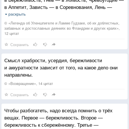
в Аппетит, Зависть — в Соревнования, Лень —
в Мечту поэтов и мудрецов. А Похоть, только что
раскрыть
сидевшая на козе, превратилась в красавицу, имя
© «Легенда об Уленшпигеле и Ламме Гудзаке, об их доблестных,
которой было Любовь.
забавных и достославных деяниях во Фландрии и других краях»,
12 цитат
Сохранить
Смысл храбрости, усердия, бережливости
и аккуратности зависит от того, на какое дело они
направлены.
© «Возвращение», 14 цитат
Сохранить
Чтобы разбогатеть, надо всегда помнить о трёх
вещах. Первое — бережливость. Второе —
бережливость к сбережённому. Третье —