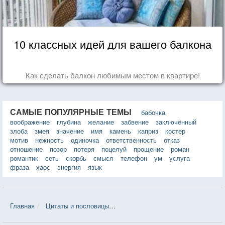
10 классных идей для вашего балкона
Как сделать балкон любимым местом в квартире!
САМЫЕ ПОПУЛЯРНЫЕ ТЕМЫ
бабочка
воображение
глубина
желание
забвение
заключённый
злоба
змея
значение
имя
камень
каприз
костер
мотив
нежность
одиночка
ответственность
отказ
отношение
позор
потеря
поцелуй
прощение
роман
романтик
сеть
скорбь
смысл
телефон
ум
услуга
фраза
хаос
энергия
язык
Главная
Цитаты и пословицы
Цитаты в теме «Бережливость» — 