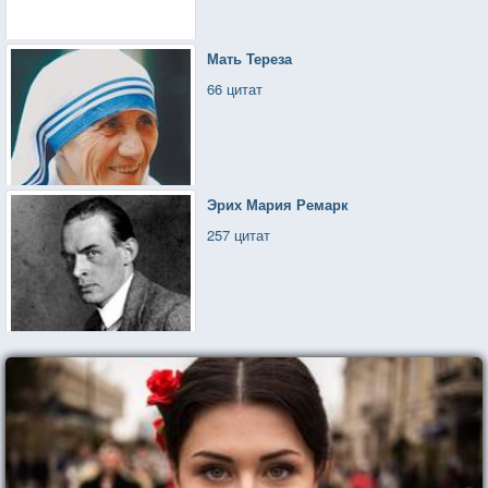
Волшебник изучает с детских лет,
Его вселять надежды обучали —
Мать Тереза
И это основной его предмет!
66 цитат
Какая тонкая работа —
Счастливым сделать хоть кого-то,
Цветок удачи принести,
Эрих Мария Ремарк
От одиночества спасти,
257 цитат
А самому потом тихонечко уйти.