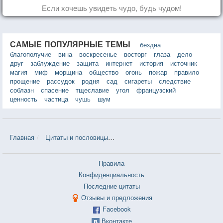
Если хочешь увидеть чудо, будь чудом!
САМЫЕ ПОПУЛЯРНЫЕ ТЕМЫ
бездна
благополучие
вина
воскресенье
восторг
глаза
дело
друг
заблуждение
защита
интернет
история
источник
магия
миф
морщина
общество
огонь
пожар
правило
прощение
рассудок
родня
сад
сигареты
следствие
соблазн
спасение
тщеславие
угол
французский
ценность
частица
чушь
шум
Главная
Цитаты и пословицы
Цитаты в теме «Двуличность» — 1
Правила
Конфиденциальность
Последние цитаты
Отзывы и предложения
Facebook
Вконтакте