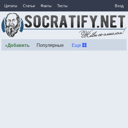
Цитаты
Статьи
Факты
Тесты
Вход
+Добавить
Популярные
Еще