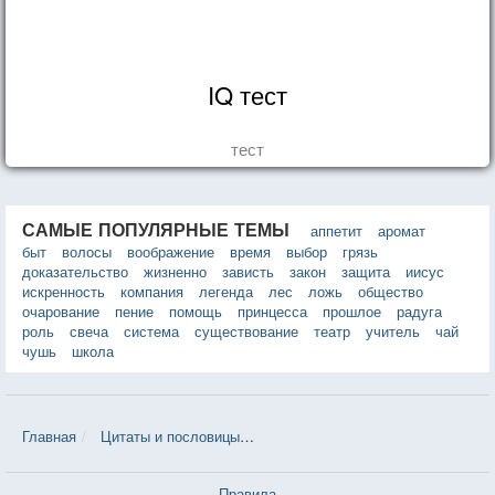
IQ тест
тест
САМЫЕ ПОПУЛЯРНЫЕ ТЕМЫ
аппетит
аромат
быт
волосы
воображение
время
выбор
грязь
доказательство
жизненно
зависть
закон
защита
иисус
искренность
компания
легенда
лес
ложь
общество
очарование
пение
помощь
принцесса
прошлое
радуга
роль
свеча
система
существование
театр
учитель
чай
чушь
школа
Главная
Цитаты и пословицы
Цитаты в теме «Джентльмен» — 1
Правила