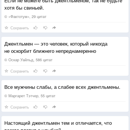
Если не можете быть джентльменом, так не будьте
хотя бы свиньей.
© «Фактотум», 29 цитат
Сохранить
Джентльмен — это человек, который никогда
не оскорбит ближнего непреднамеренно
© Оскар Уайльд, 586 цитат
Сохранить
Все мужчины слабы, а слабее всех джентльмены.
© Маргарет Тэтчер, 55 цитат
Сохранить
Настоящий джентльмен тем и отличается, что
всегда платит с улыбкой.