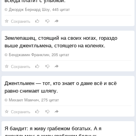
© Джордж Бернард Шоу, 445 цитат
Сохранить
Землепашец, стоящий на своих ногах, гораздо
выше джентльмена, стоящего на коленях.
© Бенджамин Франклин, 205 цитат
Сохранить
Джентльмен — тот, кто знает о даме всё и всё
равно снимает шляпу.
© Михаил Мамчич, 275 цитат
Сохранить
Я бандит: я живу грабежом богатых. А я
джентльмен: я живу грабежом бедных.