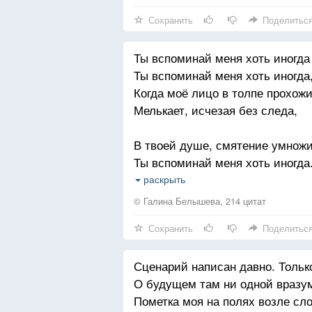
Сохранить
Поделитьс
Я иду куда-то вдаль,
В поисках рассвета.
Ты вспоминай меня хоть иногда
Бесконечная печаль,
Ты вспоминай меня хоть иногда
Счастье для поэта.
Когда моё лицо в толпе прохож
Мелькает, исчезая без следа,
В твоей душе, смятение умножи
Ты вспоминай меня хоть иногда
Ты вспоминай меня хоть иногда
раскрыть
В снежинок карнавале новогодн
© Галина Белышева, 214 цитат
Сохранить
Поделитьс
Заметь мои счастливые глаза,
Звездой они пусть будут путево
Сценарий написан давно. Только
Ты вспоминай меня хоть иногда
О будущем там ни одной вразум
Ты вспоминай меня хоть иногда
Пометка моя на полях возле сл