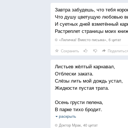
Завтра забудешь, что тебя коро
Что душу цветущую любовью в
И суетных дней взметённый кар
Растреплет страницы моих книж
© «Лиличка! Вместо письма», 6 цитат
Сохранить
Поделитьс
Листьев жёлтый карнавал,
Отблески заката.
Слёзы лить мой дождь устал,
Жидкости пустая трата.
Осень грусти пелена,
В парке тихо бродит.
Одинокая луна,
раскрыть
Глаз с меня не сводит
© Доктор Мрак, 40 цитат