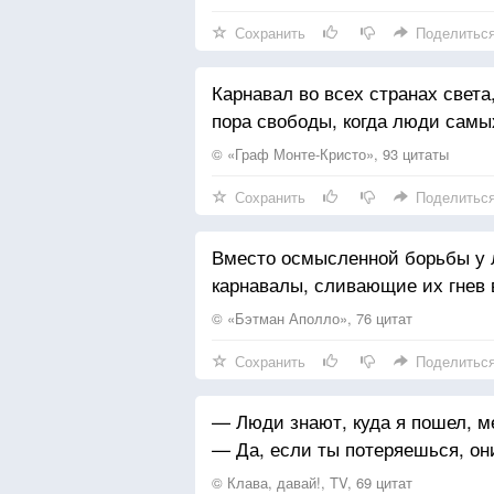
Неужто не знал — я чертовски п
Сохранить
Поделитьс
Там зло не бродит по дорожкам
Прикрыться бы маской Увы, это 
И псов не травят на людей
Не выручит Бог — режиссёр мо
Карнавал во всех странах свет
И там не раскрывают кошки
пора свободы, когда люди самы
Ужасные зонты когтей.
© «Граф Монте-Кристо», 93 цитаты
Сохранить
Поделитьс
Вместо осмысленной борьбы у 
карнавалы, сливающие их гнев
© «Бэтман Аполло», 76 цитат
Сохранить
Поделитьс
— Люди знают, куда я пошел, ме
— Да, если ты потеряешься, они
© Клава, давай!, TV, 69 цитат