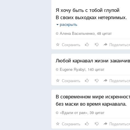
Я хочу быть с тобой глупой
В своих выходках нетерпимых.
Ты купи эту ночь.
раскрыть
Купишь?
© Алена Васильченко, 48 цитат
Сохранить
Поделитьс
Обожаю тебя, любимый!
Я хочу быть нежней пуха топол
Любой карнавал жизни заканчи
Ты скажи мне, скажи на ухо:
Обожаю тебя такою
© Eugene Ryabyi, 140 цитат
Сохранить
Поделитьс
Я хочу быть твоей птицей
В этих лапах седой ночи.
В современном мире искренность
Как ты там? что тебе сниться?
без маски во время карнавала.
Мне тебя не хватает очень.
© «Вдали от рая», 39 цитат
Сохранить
Поделитьс