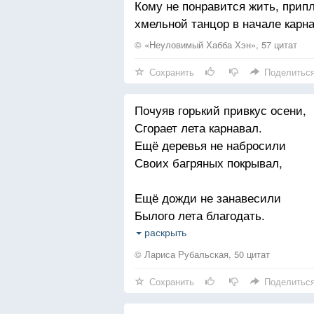
Кому не понравится жить, припл
хмельной танцор в начале карн
© «Неуловимый Хабба Хэн», 57 цитат
Сохранить
Поделитьс
Почуяв горький привкус осени,
Сгорает лета карнавал.
Ещё деревья не набросили
Своих багряных покрывал,
Ещё дожди не занавесили
Былого лета благодать.
А почему мне так невесело,
раскрыть
Вы не старайтесь угадать.
© Лариса Рубальская, 50 цитат
Сохранить
Поделитьс