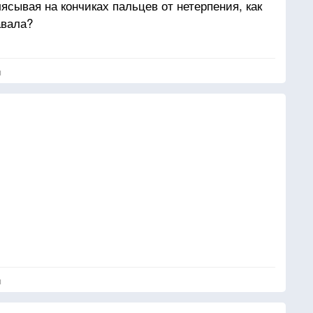
ясывая на кончиках пальцев от нетерпения, как
авала?
я
я