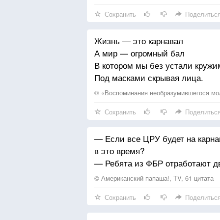
Сохранить
Поделитьс
Жизнь — это карнавал
А мир — огромный бал
В котором мы без устали кружи
Под масками скрывая лица.
© «Воспоминания необразумившегося мол
Сохранить
Поделитьс
— Если все ЦРУ будет на карна
в это время?
— Ребята из ФБР отработают д
© Американский папаша!, TV, 61 цитата
Сохранить
Поделитьс