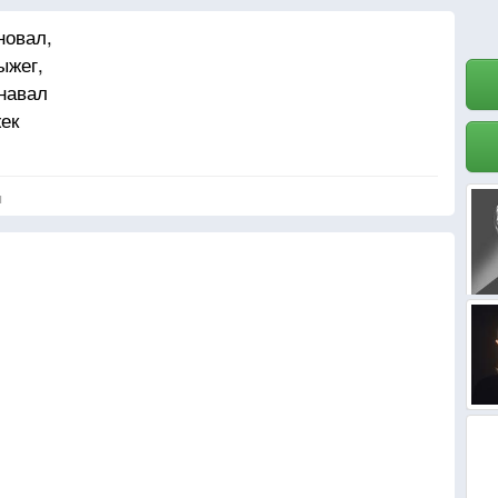
новал,
ыжег,
навал
ек
я