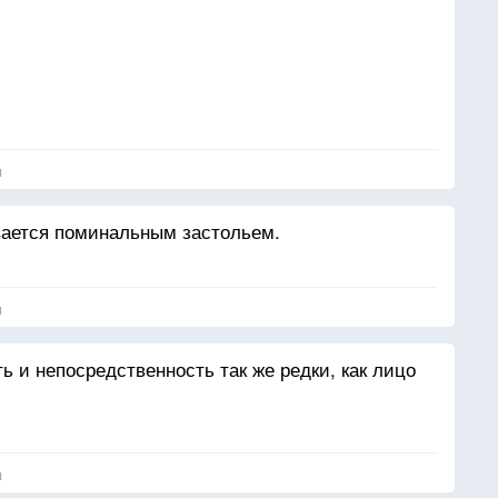
я
иного над рекою
вается поминальным застольем.
я
 и непосредственность так же редки, как лицо
я