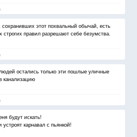
лохая актриса!
я
не карнавал.
его бенефиса.
а, сохранивших этот похвальный обычай, есть
х строгих правил разрешают себе безумства.
я
людей остались только эти пошлые уличные
 в канализацию
я
ня будут искать!
 устроят карнавал с пьянкой!