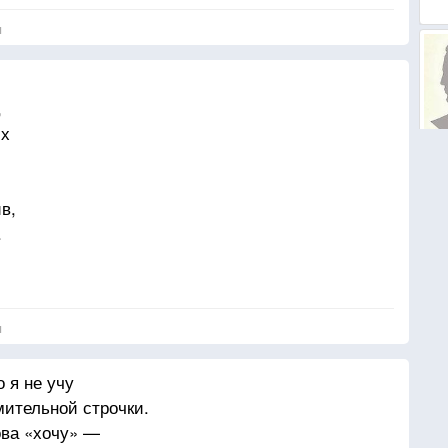
я
,
их
в,
.
,
ем,
я
 —
дной.
 я не учу
.
ительной строчки.
,
ова «хочу» —