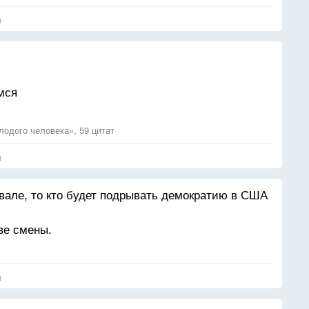
я
мся
одого человека», 59 цитат
я
вале, то кто будет подрывать демократию в США
ве смены.
я