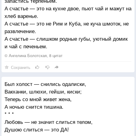
запастись терпеньем.
другу,
Мы искренность, чуткость теряли с годами…
А счастье — это на кухне двое, пьют чай и мажут на
Ибо лишь рука жизни может принять ваши сердца.
Границы и рамки придумали сами…
хлеб варенье.
Стойте вместе, но не слишком близко друг к другу,
Есть булка и банка с вишнёвым вареньем?
А счастье — это не Рим и Куба, не куча шмоток, не
Ибо колонны храма стоят порознь, и дуб и кипарис
Так будьте счастливыми, до одуренья!
развлечение.
не растут один в тени другого.
А счастье — слишком родные губы, уютный домик
и чай с печеньем.
© Ангелина Болотская, 8 цитат
Сохранить
Был холост — снились одалиски,
Вакханки, шлюхи, гейши, киски;
Теперь со мной живет жена,
А ночью снится тишина.
* * *
Любовь — не значит слиться телом,
Душою слиться — это ДА!