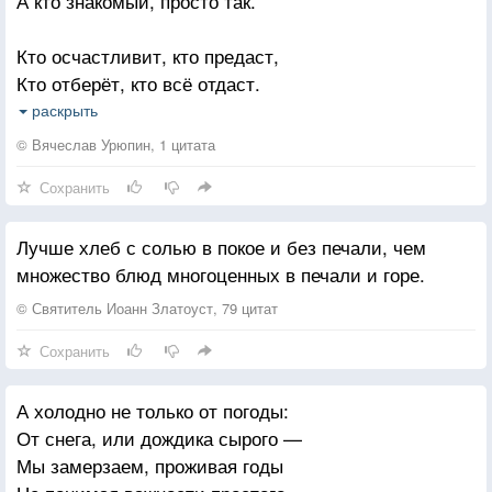
А кто знакомый, просто так.
Кто осчастливит, кто предаст,
Кто отберёт, кто всё отдаст.
Кто пожалеет дел и слов,
раскрыть
А кто разделит хлеб и кров.
© Вячеслав Урюпин, 1 цитата
Сохранить
Лучше хлеб с солью в покое и без печали, чем
множество блюд многоценных в печали и горе.
© Святитель Иоанн Златоуст, 79 цитат
Сохранить
А холодно не только от погоды:
От снега, или дождика сырого —
Мы замерзаем, проживая годы