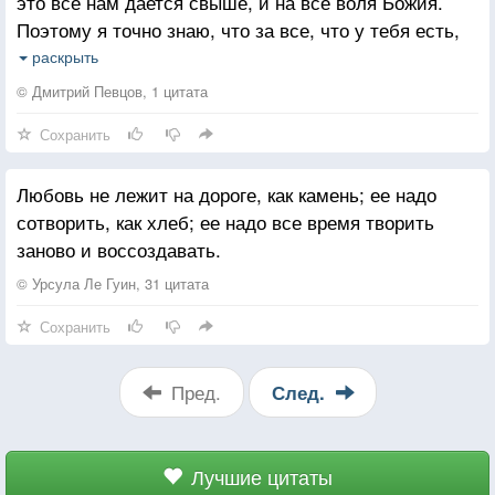
это все нам дается свыше, и на все воля Божия.
Поэтому я точно знаю, что за все, что у тебя есть,
надо благодарить Бога, за все, от куска хлеба до
раскрыть
ребенка.
© Дмитрий Певцов, 1 цитата
Сохранить
Любовь не лежит на дороге, как камень; ее надо
сотворить, как хлеб; ее надо все время творить
заново и воссоздавать.
© Урсула Ле Гуин, 31 цитата
Сохранить
Пред.
След.
Лучшие цитаты