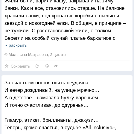
Жили-были, варили кашу, закрывали на зиму
банки. Как и все, становились старше. На балконе
хранили санки, под кроватью коробки с пылью и
звездой с новогодней ёлки. В общем, в принципе –
не тужили. С расстановочкой жили, с толком.
Берегли на особый случай платье бархатное с
разрезом, два флакона духов от гуччи, фетра
раскрыть
красного полотреза, шесть красивых хрустальных
© Мальвина Матрасова, 2 цитаты
рюмок и бутылку китайской водки. А в одной из
Сохранить
спортивных сумок надувную хранили лодку.
Время шло, выцветало платье, потихоньку желтели
За счастьем погоня опять неудачна…
рюмки, и в коробочке под кроватью угасала звезда
И вечер дождливый, на улице мрачно…
от скуки. Фетр моль потихоньку ела, лодка сохла и
А в детстве…намазала булку вареньем
рассыпалась. И змея, заскучав без дела, в водке
И точно счастливая, до одуренья…
медленно растворялась. Санки ржавились и
рыжели. Испарялся закрытый гуччи. Жили, были, и
Гламур, этикет, бриллианты, джакузи…
постарели, и всё ждали особый случай.
Теперь, кроме счастья, в судьбе «All inclusive»,
Он пришёл, как всегда, внезапно. Мыла окна, и