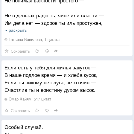
Не понимая важности простого —
Не в деньгах радость, чине или власти —
Им дела нет — здоров ты иль простужен,
Простое человеческое счастье —
раскрыть
Когда есть те, кому ты очень нужен.
© Татьяна Вавилова, 1 цитата
Сохранить
Кто ждет тебя домой, глядя в окошко,
И без притворства сердцем обнимает —
Если есть у тебя для жилья закуток —
Не страшно, если в доме хлеба — крошка
В наше подлое время — и хлеба кусок,
Страшней, когда любви там не бывает…
Если ты никому не слуга, не хозяин —
Счастлив ты и воистину духом высок.
© Омар Хайям, 517 цитат
Сохранить
Особый случай.