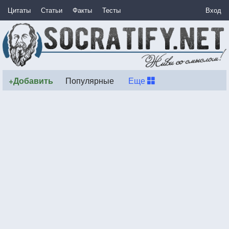
Цитаты
Статьи
Факты
Тесты
Вход
+Добавить
Популярные
Еще