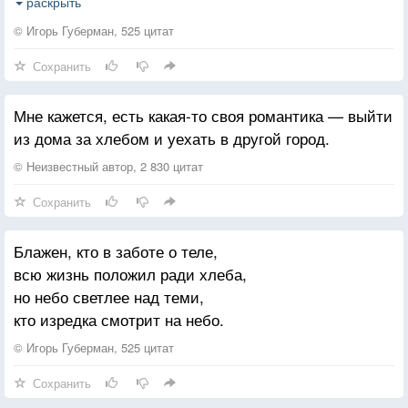
Но между делом, слиться телом
раскрыть
Не помешает НИКОГДА.
© Игорь Губерман, 525 цитат
* * *
Сохранить
Мы делим время и наличность,
Мы делим водку, хлеб, ночлег,
Мне кажется, есть какая-то своя романтика — выйти
Но чем отчётливее личность,
из дома за хлебом и уехать в другой город.
Тем одиночек человек.
© Неизвестный автор, 2 830 цитат
Сохранить
Блажен, кто в заботе о теле,
всю жизнь положил ради хлеба,
но небо светлее над теми,
кто изредка смотрит на небо.
© Игорь Губерман, 525 цитат
Сохранить