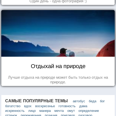
Один день - одна фотография :)
Отдыхай на природе
Лучше отдыха на природе может быть только отдых на
природе.
САМЫЕ ПОПУЛЯРНЫЕ ТЕМЫ
автобус
беда
бог
богатство
вдох
воскресенье
готовность
дама
искренность
лицо
манера
мечта
омут
определение
оттенок
переживания
позиция
приговор
разговор