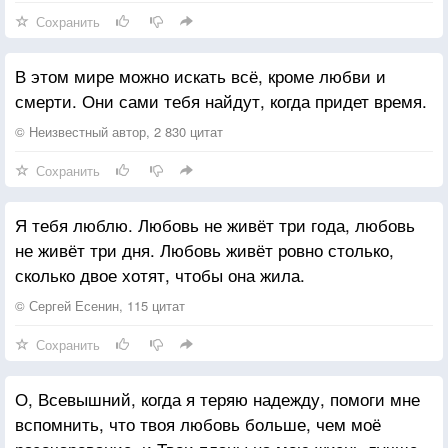
И улыбалась искренне душа…
вера или любовь, которые существуют как свет
Сохранить
Есть то, чего глаза узреть не в силах,
и тепло.
Но сердце видит чётче и ясней…
Зло это результат отсутствия в сердце человека
В этом мире можно искать всё, кроме любви и
Когда душа без фальши полюбила,
Божественной любви. Это вроде холода, который
смерти. Они сами тебя найдут, когда придет время.
То разум возражает всё сильней…
наступает, когда нет тепла, или вроде темноты,
Ссылается на боль, на опыт горький,
которая наступает, когда нет света.»
© Неизвестный автор, 2 830 цитат
Включает эгоизм, большое «Я»…
Профессор сел.
Сохранить
Ты видел Бога каждый день и столько,
Имя студента было — Альберт Эйнштейн.
Насколько глубока душа твоя…
Я тебя люблю. Любовь не живёт три года, любовь
У каждого из нас своя дорога…
не живёт три дня. Любовь живёт ровно столько,
А вера и любовь важней всего…
сколько двое хотят, чтобы она жила.
Я не спросил тебя: «Ты видел Бога?»
Я спрашивал, поверил ли в него…
© Сергей Есенин, 115 цитат
Сохранить
О, Всевышний, когда я теряю надежду, помоги мне
вспомнить, что твоя любовь больше, чем моё