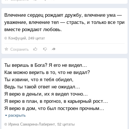
реагировать при этой температуре. Холода не
существует. Мы создали это слово для описания
Влечение сердец рождает дружбу, влечение ума —
того, что мы чувствуем при отсутствии тепла.»
уважение, влечение тел — страсть, и только все три
Студент продолжил. -
вместе рождают любовь.
«Профессор, темнота существует?»
Профессор ответил,
© Конфуций, 249 цитат
«Конечно, существует.»
Сохранить
Студент ответил,
«Вы опять неправы, сэр. Темноты также не
Ты веришь в Бога? Я его не видел…
существует. Темнота в действительности есть
Как можно верить в то, что не видал?
отсутствие света. Мы можем изучить свет, но не
Ты извини, что я тебя обидел,
темноту. Мы можем использовать призму Ньютона
Ведь ты такой ответ не ожидал…
чтобы разложить белый свет на множество цветов
Я верю в деньги, их я видел точно…
и изучить различные длины волн каждого цвета. Вы
Я верю в план, в прогноз, в карьерный рост…
не можете измерить темноту. Простой луч света
Я верю в дом, что был построен прочным…
может ворваться в мир темноты и осветить его. Как
Конечно… Твой ответ довольно прост…
раскрыть
вы можете узнать насколько темным является какое-
Ты веришь в счастье? Ты его не видел…
либо пространство? Вы измеряете какое количество
© Ирина Самарина-Лабиринт, 52 цитаты