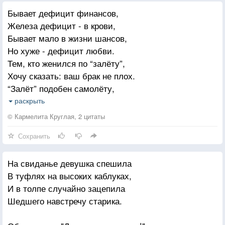
Бывает дефицит финансов,
Железа дефицит - в крови,
Бывает мало в жизни шансов,
Но хуже - дефицит любви.
Тем, кто женился по “залёту”,
Хочу сказать: ваш брак не плох.
“Залёт” подобен самолёту,
В котором двигатель заглох.
раскрыть
© Кармелита Круглая, 2 цитаты
Тем, кто женился по привычке,
Сохранить
Хочу открыть один секрет:
Ваш брак большой подобен спичке,
На свиданье девушка спешила
В которой, правда, серы нет.
В туфлях на высоких каблуках,
И быт уютливо-угрюмый
И в толпе случайно зацепила
Не разожжёт огня в крови.
Шедшего навстречу старика.
Поверьте мне, что даже юмор
Не лечит дефицит любви.