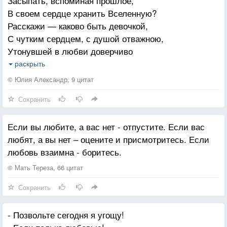
Засыпать, вспоминая прошлое,
В своем сердце хранить Вселенную?
Расскажи — каково быть девочкой,
С чутким сердцем, с душой отважною,
Утонувшей в любви доверчиво
И сгоревшею в ней же заживо?
раскрыть
Расскажи — каково быть раненой
© Юлия Александр, 9 цитат
Всего словом, всего мгновением?
Сохранить
Ненавидеть его так пламенно,
Но в глазах находить спасение?
Если вы любите, а вас нет - отпустите. Если вас
И мечтать, засыпая вечером,
любят, а вы нет – оцените и присмотритесь. Если
Чтобы сердце больное зажило
любовь взаимна - боритесь.
Расскажи — каково быть девочкой,
В своих чувствах сгоревшей заживо?
© Мать Тереза, 66 цитат
Сохранить
- Позвольте сегодня я угощу!