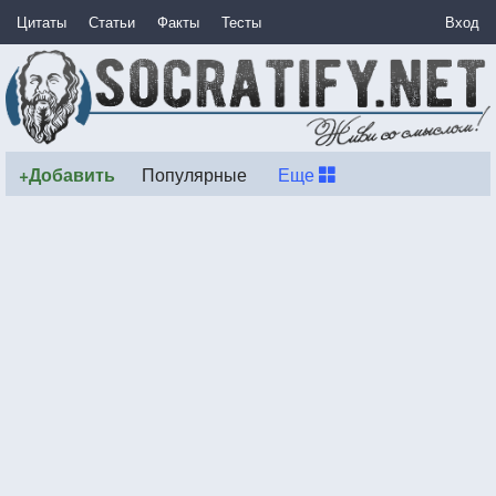
Цитаты
Статьи
Факты
Тесты
Вход
+Добавить
Популярные
Еще