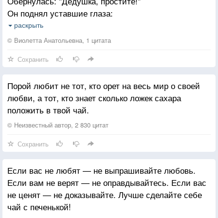
Обернулась: "Дедушка, простите!"
Он поднял уставшие глаза:
Тем, кто женился по расчёту,
"Милая, куда ж вы так спешите?"
Возможно, больше повезло
раскрыть
"Ждут меня, опаздывать нельзя".
И не сводя друг с другом счёты
© Виолетта Анатольевна, 1 цитата
Живут они “друзьям” назло,
Сохранить
"Хорошо, когда вас где-то ждут,
Подобно вложенным банкнотам:
И встречают с радостью на лицах,
Жизнь - долгосрочный депозит.
Порой любит не тот, кто орет на весь мир о своей
А моя любовь нашла приют
Они в любви давно банкроты -
любви, а тот, кто знает сколько ложек сахара
Там, куда могу не торопиться."
Не ощущают дефицит.
положить в твой чай.
Девушка взглянула на букет,
Те, кто женат на голом теле
© Неизвестный автор, 2 830 цитат
И в глазах застыло сожаленье ...
И только телом дорожит,
Сохранить
Он продолжил : "Вот уже семь лет
Покуда нет проблем в постели,
Ей ношу ромашки в день рожденья.
Не испытают дефицит.
Если вас не любят — не выпрашивайте любовь.
Но стоит телу “разрыхлиться”
Если вам не верят — не оправдывайтесь. Если вас
Их она особенно любила,
И потерять “товарный вид” -
не ценят — не доказывайте. Лучше сделайте себе
В волосы вплетала и в венок.
Захочется пережениться.
чай с печенькой!
Даже в день знакомства, помню, было
Наступит “телодефицит”.