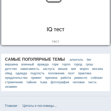
IQ тест
тест
САМЫЕ ПОПУЛЯРНЫЕ ТЕМЫ
алкоголь
бег
вершина
военный
вражда
горе
горло
город
грош
детство
зависимость
заслуга
мешок
миг
мороз
москва
обед
одежда
подлость
положение
поэт
практика
предательство
примет
причина
работа
ремесло
соблазн
стремление
тайное
тьма
фотография
человек
честь
экзамен
Главная
Цитаты и пословицы
Цитаты в теме «Любовь» — 10 000