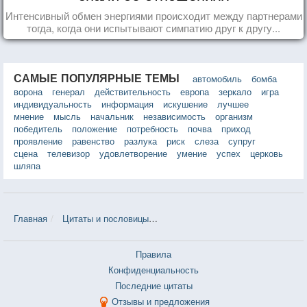
Интенсивный обмен энергиями происходит между партнерами
тогда, когда они испытывают симпатию друг к другу...
САМЫЕ ПОПУЛЯРНЫЕ ТЕМЫ
автомобиль
бомба
ворона
генерал
действительность
европа
зеркало
игра
индивидуальность
информация
искушение
лучшее
мнение
мысль
начальник
независимость
организм
победитель
положение
потребность
почва
приход
проявление
равенство
разлука
риск
слеза
супруг
сцена
телевизор
удовлетворение
умение
успех
церковь
шляпа
Главная
Цитаты и пословицы
Цитаты в теме «Мешок» — 272 шт
Правила
Конфиденциальность
Последние цитаты
Отзывы и предложения