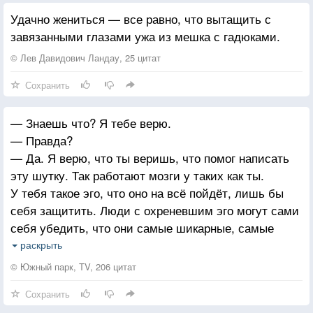
Слизывая пот с боков,
Удачно жениться — все равно, что вытащить с
Показался ей месяц над хатой
завязанными глазами ужа из мешка с гадюками.
Одним из ее щенков.
© Лев Давидович Ландау, 25 цитат
В синюю высь звонко
Сохранить
Глядела она, скуля,
А месяц скользил тонкий
— Знаешь что? Я тебе верю.
И скрылся за холм в полях.
— Правда?
— Да. Я верю, что ты веришь, что помог написать
И глухо, как от подачки,
эту шутку. Так работают мозги у таких как ты.
Когда бросят ей камень в смех,
У тебя такое эго, что оно на всё пойдёт, лишь бы
Покатились глаза собачьи
себя защитить. Люди с охреневшим эго могут сами
Золотыми звездами в снег.
себя убедить, что они самые шикарные, самые
талантливые, хотя на самом деле они просто мешки
раскрыть
с дерьмом.
© Южный парк, TV, 206 цитат
Сохранить