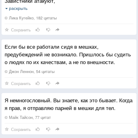
Завистники атакуют,
Воспринимаю я молча,
раскрыть
Злость и коварность людскую
© Лика Кугейко, 182 цитаты
Сохранить
Доказывать все пыталась,
Ко мне вы несправедливы,
Если бы все работали сидя в мешках,
Сейчас мудрее я стала,
предубеждений не возникало. Пришлось бы судить
Злодей не будет счастливым
о людях по их качествам, а не по внешности.
Все возвратится обратно,
© Джон Леннон, 54 цитаты
Таков закон бумеранга,
Сохранить
Собой довольна и рада,
Что в жизни не интриганка
Я немногословный. Вы знаете, как это бывает. Когда
я прав, я отправляю парней в мешки для тел.
А из камней я построю,
Большую прочную крепость,
© Майк Тайсон, 77 цитат
И не впущу в душу строго,
Сохранить
Людской обман и свирепость.