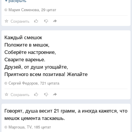
А тот, чьих зубов опасался бессовестный вор,
раскрыть
Лежал и внимательно слушал людской разговор.
© Мария Семенова, 29 цитат
Сохранить
"Я стал им не нужен
Зачем притворяться живым?»
Каждый смешок
И больше не поднял с натруженных лап головы.
Положите в мешок,
Спустя поколение снова настал переезд
Соберёте настроение,
Сварите варенье.
На поиски более щедрых и солнечных мест.
Друзей, от души угощайте,
И бывшие дети решали
Приятного всем позитива! Желайте
Над грудой мешков —
Везти или нет им с собою своих стариков.
© Сергей Федоров, 721 цитата
Сохранить
Говорят, душа весит 21 грамм, а иногда кажется, что
мешок цемента таскаешь.
© Маргоша, TV, 185 цитат