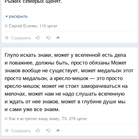
Рыжих семерых щенят.
До вечера она их ласкала,
раскрыть
Причесывая языком,
© Сергей Есенин, 115 цитат
И струился снежок подталый
Сохранить
Под теплым ее животом.
Глупо искать знаки, может у вселенной есть дела
А вечером, когда куры
и поважнее, должны быть, просто обязаны Может
Обсиживают шесток,
знаков вообще не существует, может медальон этот
Вышел хозяин хмурый,
просто медальон, а кресло-мешок — это просто
Семерых всех поклал в мешок.
кресло-мешок; может не стоит заморачиваться на
мелочах, может нам не надо слушать вселенную
По сугробам она бежала,
и ждать от нее знаков, может в глубине души мы
Поспевая за ним бежать
и сами уже все знаем.
И так долго, долго дрожала
Воды не замерзшей гладь.
© Как я встретил вашу маму, TV, 275 цитат
Сохранить
А когда чуть плелась обратно,