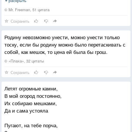
упакованы в нее. Как в полипропиленовый мешок.
раскрыть
Вы куски мяса, зажатые рамками быта и работы.
© Mr. Freeman, 51 цитата
Или я не прав? Может, я ошибаюсь? Поправьте
Сохранить
меня.
Например, можете подарить свой мобильник
Родину невозможно унести, можно унести только
первому встречному? А? Вопрос на засыпку. Можете
тоску, если бы родину можно было перетаскивать с
прямо сейчас отформатировать винт на вашем
собой, как мешок, то цена ей была бы грош.
компьютере? Стремно? Обосрались? А знаете,
почему вы этого не сделаете? Потому что это
© «Плаха», 32 цитаты
равноценно самоубийству. Вы без этого не
Сохранить
существуете.
Летят огромные камни,
В мой огород постоянно,
Их собираю мешками,
Да и сама устояла
Пугают, на тебе порча,