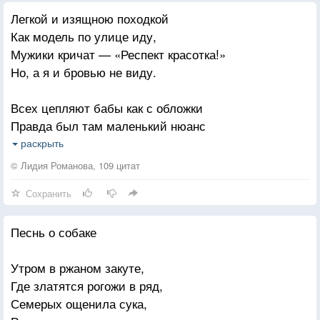
Легкой и изящною походкой
Как модель по улице иду,
Мужики кричат — «Респект красотка!»
Но, а я и бровью не виду.
Всех цепляют бабы как с обложки
Правда был там маленький нюанс
На спине несла мешок картошки,
раскрыть
А в руке арбуз и ананас!
© Лидия Романова, 109 цитат
Сохранить
Песнь о собаке
Утром в ржаном закуте,
Где златятся рогожи в ряд,
Семерых ощенила сука,