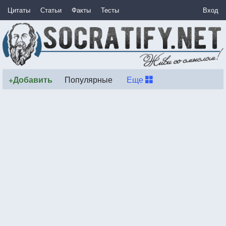
Цитаты
Статьи
Факты
Тесты
Вход
+Добавить
Популярные
Еще