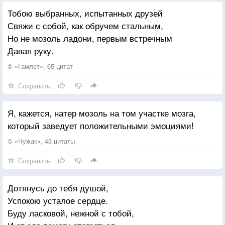
Тобою выбранных, испытанных друзей
Собирай все мнения, но свое храни.
Свяжи с собой, как обручем стальным,
Шей платье по возможности дороже,
Но не мозоль ладони, первым встречным
Но без затей — богато, но не броско:
Давая руку.
По виду часто судят человека;
© «Гамлет», 65 цитат
А у французов высшее сословие
Сохранить
Весьма изысканно и чинно в этом.
В долг не бери и взаймы не давай;
Я, кажется, натер мозоль на том участке мозга,
Легко и ссуду потерять и друга,
который заведует положительными эмоциями!
А займы тупят лезвие хозяйства.
© «Чужак», 43 цитаты
Но главное: будь верен сам себе;
Сохранить
Тогда, как вслед за днем бывает ночь,
Ты не изменишь и другим.
Дотянусь до тебя душой,
Успокою усталое сердце.
Буду ласковой, нежной с тобой,