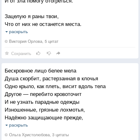
И от зла помогу отогреться.
Зацелую я раны твои,
Что от них не останется места.
Там, где были мозоли твои,
раскрыть
Будет чистая кожа младенца.
© Виктория Орлова, 5 цитат
Сохранить
Я обиды твои унесу,
Закопаю, сброшу с балкона,
Бескровное лицо белее мела
Потеряю в дремучем лесу,
Душа скорбит, растерзанная в клочья
Или просто скормлю воронам.
Одно крыло, как плеть, висит вдоль тела
Другое — перебито кровоточит
А потом я тебе скажу
И не узнать парадные одежды
То, что будешь ты помнить вечно:
Изношенные, грязные лохмотья,
Я тобой без конца дорожу
Надёжно защищающие прежде,
И люблю тебя бесконечно!
Не закрывают измождённой плоти
раскрыть
Ступает осторожно ноги — босы
© Ольга Христолюбова, 3 цитаты