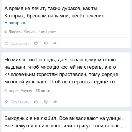
Оставайтесь, ребята, людьми, становясь моряками;
А время не лечит, таких дураков, как ты,
Становясь капитаном, храните матроса в себе!
Которых, бревном на камни, несёт течение,
Которые только и знают, что жечь мосты,
раскрыть
О чём-то мечтать и жить, не придя в движенье.
© Любовь Козырь, 105 цитат
Сохранить
А время не лечит таких дураков, как ты,
Жалеющих лишь себя и свои мозоли
Но милостив Господь, дает копающему мозолю
Ты мог бы достичь опьяняющей высоты,
на длани, чтоб мясо до костей не стереть, а кто
Но тянет к земле диагноз «Без силы воли».
к человечьим горестям приставлен, тому сердце
мозолей укрывает. Чтоб не стерлось сердце-то.
© Борис Акунин, 55 цитат
Сохранить
Выходных я не любил. Все вываливают на улицы.
Все режутся в пинг-понг, или стригут свои газоны,