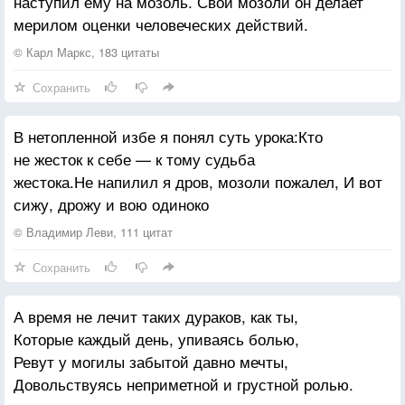
наступил ему на мозоль. Свои мозоли он делает
Вы матросские робы, кровавые ваши мозоли
мерилом оценки человеческих действий.
Не забудьте, ребята, когда-то надев кителя!
© Карл Маркс, 183 цитаты
По сигналу "Пошёл!" оживают продрогшие реи,
Сохранить
Горизонт опрокинулся, мачты упали ничком.
Становись, становись, становись человеком скорее!
В нетопленной избе я понял суть урока:Кто
Это значит на море — скорей становись моряком!
не жесток к себе — к тому судьба
жестока.Не напилил я дров, мозоли пожалел, И вот
Поднимаемся к небу по вантам, как будто по вехам,
сижу, дрожу и вою одиноко
Там и ветер живой — он кричит, а не шепчет
тайком:
© Владимир Леви, 111 цитат
"Становись, становись, становись, становись
Сохранить
человеком!"
Это значит на море — скорей становись моряком!
А время не лечит таких дураков, как ты,
Которые каждый день, упиваясь болью,
Чтоб отсутствием долгим вас близкие не
Ревут у могилы забытой давно мечты,
попрекали,
Довольствуясь неприметной и грустной ролью.
Не грубейте душой и не будьте покорны судьбе.