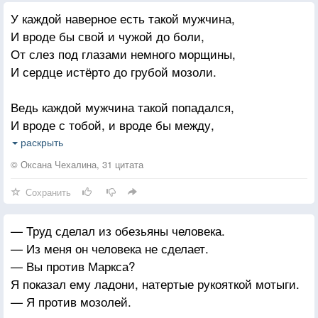
У каждой наверное есть такой мужчина,
И вроде бы свой и чужой до боли,
От слез под глазами немного морщины,
И сердце истёрто до грубой мозоли.
Ведь каждой мужчина такой попадался,
И вроде с тобой, и вроде бы между,
Который то рядом, а то испарялся,
раскрыть
Как будто смолой, кипятком под одежду.
© Оксана Чехалина, 31 цитата
Сохранить
Такой, что поманит и ты уже рядом,
Уйти ей бы прочь, но останется все же,
— Труд сделал из обезьяны человека.
Такой, что по сердцу одним только взглядом,
— Из меня он человека не сделает.
Такой, что словами как саблей по коже.
— Вы против Маркса?
Я показал ему ладони, натертые рукояткой мотыги.
У каждой такой был, нахальный и грубый,
— Я против мозолей.
С которым стрела сердце жадно пронзила,