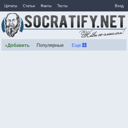
Цитаты
Статьи
Факты
Тесты
Вход
+Добавить
Популярные
Еще