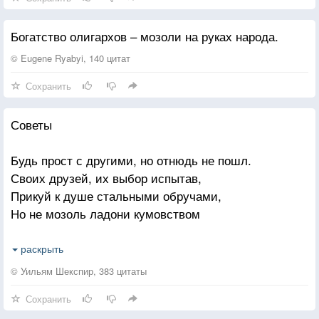
Богатство олигархов – мозоли на руках народа.
© Eugene Ryabyi, 140 цитат
Сохранить
Советы
Будь прост с другими, но отнюдь не пошл.
Своих друзей, их выбор испытав,
Прикуй к душе стальными обручами,
Но не мозоль ладони кумовством
С любым бесперым пани братом. В ссору
раскрыть
Вступать остерегайся; но, вступив,
© Уильям Шекспир, 383 цитаты
Так действуй, чтоб остерегался недруг.
Сохранить
Всем жалуй ухо, голос — лишь немногим;