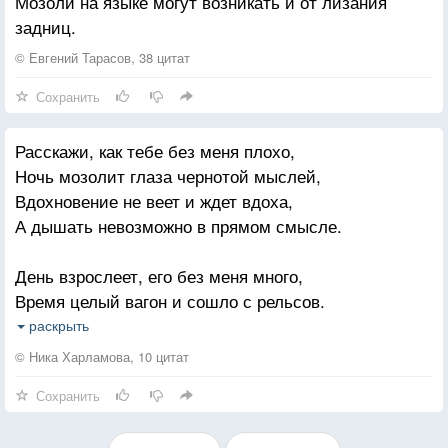
Мозоли на языке могут возникать и от лизания
задниц.
© Евгений Тарасов, 38 цитат
Сохранить
Расскажи, как тебе без меня плохо,
Ночь мозолит глаза чернотой мыслей,
Вдохновение не веет и ждет вдоха,
А дышать невозможно в прямом смысле.
День взрослеет, его без меня много,
Время целый вагон и сошло с рельсов.
Расскажи мне, о чем просишь ты Бога
раскрыть
И не плачь без меня, ты по мне смейся.
© Ника Харламова, 10 цитат
Сохранить
Одевайся теплее, весна лжива,
Береги себя, в дождь не мочи ноги,