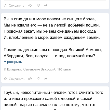
Полопались кровавые мозоли
Сохранить
Давно лимит закончился на слёзы
Печальный взор чуть помутнел от соли
Вы в огне да и в море вовеки не сыщете брода,
Израненный, осмеянный, опальный
Мы не ждали его — не за лёгкой добычей пошли.
Он умирал но шёл вперёд упрямый
Провожая закат, мы живём ожиданьем восхода
Не нужный никому последний ангел
И, влюблённые в море, живём ожиданьем земли.
Непонятый закиданный камнями
Помнишь детские сны о походах Великой Армады,
Абордажи, бои, паруса — и под ложечкой ком?..
Всё сбылось: "Становись!
раскрыть
Становись!" —
© Владимир Семенович Высоцкий, 196 цитат
раздаются команды.
Сохранить
Это требует море: скорей становись моряком!
Грубый, невоспитанный человек готов считать того
Наверху, впереди — злее ветры, багровее зори.
или иного прохожего самой скверной и самой
Правда, сверху — видней, впереди же — исход и
низкой тварью на земле только потому, что тот
земля.