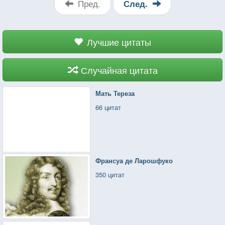
Я хотела добавить, собрав силы:
Пред.
След.
«Береги для меня», — да комком строки.
Лучшие цитаты
Случайная цитата
Мать Тереза
66 цитат
Франсуа де Ларошфуко
350 цитат