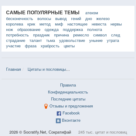
САМЫЕ ПОПУЛЯРНЫЕ ТЕМЫ
атеизм
бесконечность
волосы
вывод
гений
дно
железо
королева
крик
метод
миф
настоящее
невеста
нервы
нож
образование
одежда
поддержка
полнота
потребность
праздник
причина
ремесло
символ
след
страдание
талант
тьма
удовольствие
уныние
утрата
участие
фраза
храбрость
цветы
Главная
Цитаты и пословицы
Цитаты в теме «Мозоль» — 70 шт.
Правила
Конфиденциальность
Последние цитаты
Отзывы и предложения
Facebook
Вконтакте
2026 © Socratify.Net, Сократифай
245 тыс. цитат и пословиц