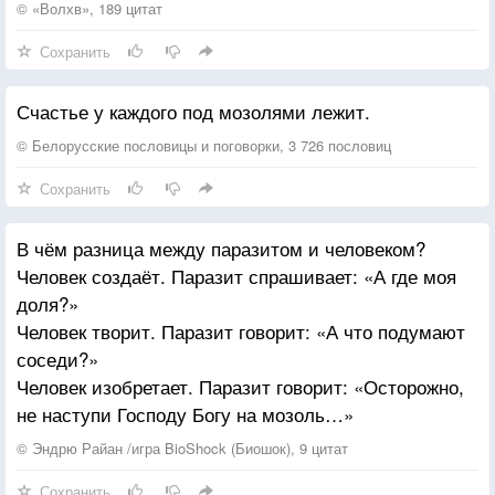
С которым как будто бы сладкие губы,
© «Волхв», 189 цитат
И думаешь «Этого точно любила».
Сохранить
У каждой уверенна был такой мужчина,
Счастье у каждого под мозолями лежит.
Который дарил бесконечно надежду,
Но вновь испарялся порой без причины.
© Белорусские пословицы и поговорки, 3 726 пословиц
И снова смолой, кипятком под одежду.
Сохранить
В чём разница между паразитом и человеком?
Человек создаёт. Паразит спрашивает: «А где моя
доля?»
Человек творит. Паразит говорит: «А что подумают
соседи?»
Человек изобретает. Паразит говорит: «Осторожно,
не наступи Господу Богу на мозоль…»
© Эндрю Райан /игра BioShock (Биошок), 9 цитат
Сохранить