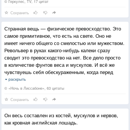
© Геркулес, TV, 17 цитат
Сохранить
Странная вещь — физическое превосходство. Это
самое примитивное, что есть на свете. Оно не
имеет ничего общего со смелостью или мужеством.
Револьвер в руках какого-нибудь калеки сразу
сводит это превосходство на нет. Все дело просто
в количестве фунтов веса и мускулов. И всё же
чувствуешь себя обескураженным, когда перед
тобой вырастает их мертвящая сила. Каждый знает,
раскрыть
что подлинное мужество — это нечто совсем другое
© «Ночь в Лиссабоне», 63 цитаты
и что в минуту настоящего испытания гора
Сохранить
мускулов может вдруг жалко спасовать.
Он весь составлен из костей, мускулов и нервов,
как кровная английская лошадь.