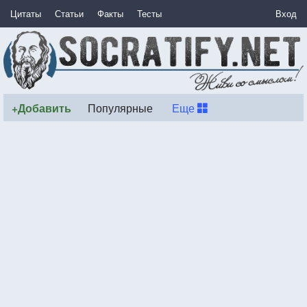
Цитаты
Статьи
Факты
Тесты
Вход
+Добавить
Популярные
Еще