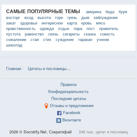
САМЫЕ ПОПУЛЯРНЫЕ ТЕМЫ
америка
беда
буря
восторг
вход
высота
горе
грязь
дым
заблуждение
закат
здоровье
интересное
карта
кровь
мясо
нравственность
одежда
отдых
пара
пост
правитель
пустота
равенство
связь
сигареты
сказка
совесть
сожаление
стая
стих
суждение
таракан
ученик
шоколад
Главная
Цитаты и пословицы
Цитаты в теме «Мускулы» — 35 ш
Правила
Конфиденциальность
Последние цитаты
Отзывы и предложения
Facebook
Вконтакте
2026 © Socratify.Net, Сократифай
245 тыс. цитат и пословиц