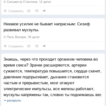
© Сильвестр Сталлоне, 12 цитат
Сохранить
Никакое усилие не бывает напрасным: Сизиф
развивал мускулы.
© Поль Валери, 78 цитат
Сохранить
Знаешь, через что проходит организм человека во
время секса? Зрачки расширяются, артерии
сужаются, температура повышается, сердце скачет,
давление подпрыгивает, дыхание становится
частым и прерывистым, мозг атакуют
электрические импульсы, все железы работают,
мускулы напряжены так, словно ты поднимаешь вес
в три раза больше собственного. Это ужасно,
раскрыть