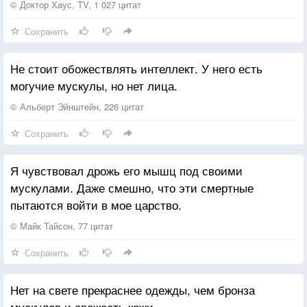
и некрасиво, и безнравственно. И если Господь не
© Доктор Хаус, TV, 1 027 цитат
сделал бы это таким приятным, человечество уже
Сохранить
давно бы вымерло.
Не стоит обожествлять интеллект. У него есть
могучие мускулы, но нет лица.
© Альберт Эйнштейн, 226 цитат
Сохранить
Я чувствовал дрожь его мышц под своими
мускулами. Даже смешно, что эти смертные
пытаются войти в мое царство.
© Майк Тайсон, 77 цитат
Сохранить
Нет на свете прекраснее одежды, чем бронза
мускулов и свежесть кожи.