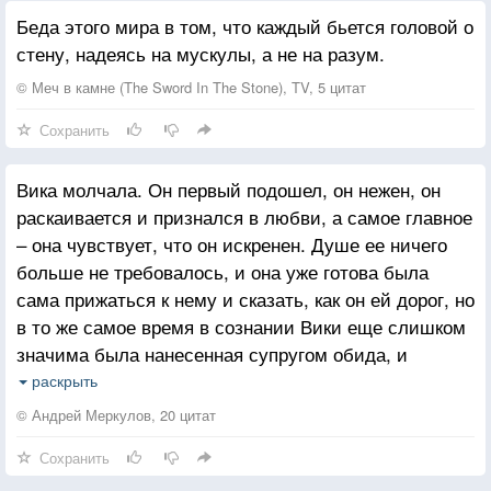
Беда этого мира в том, что каждый бьется головой о
стену, надеясь на мускулы, а не на разум.
© Меч в камне (The Sword In The Stone), TV, 5 цитат
Сохранить
Вика молчала. Он первый подошел, он нежен, он
раскаивается и признался в любви, а самое главное
– она чувствует, что он искренен. Душе ее ничего
больше не требовалось, и она уже готова была
сама прижаться к нему и сказать, как он ей дорог, но
в то же самое время в сознании Вики еще слишком
значима была нанесенная супругом обида, и
требовалось что-нибудь, что хоть частично
раскрыть
компенсировало бы ущемленное чувство ее
© Андрей Меркулов, 20 цитат
женского достоинства.
Сохранить
— В субботу надо будет отвезти маму в больницу,
— по-прежнему не смотрят на мужа, строго и сухо