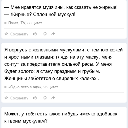
— Мне нравятся мужчины, как сказать не жирные!
сказала Вика.
— Жирные? Сплошной мускул!
Ринат тяжело выдохнул, будто услышав приговор, и
замолчал. Отвезти тещу в больницу – и все! Такой
© Побег, TV, 88 цитат
пустяк для того, чтобы прямо сейчас замять эту
Сохранить
невыносимую ситуацию и вернуть все на круги
своя. Ринат возликовал в душе, что разногласия
Я вернусь с железными мускулами, с темною кожей
закончены, да еще такой малой кровью, но ни один
и яростными глазами: глядя на эту маску, меня
мускул его лица не дрогнул. Он знал, что стоит ему
сочтут за представителя сильной расы. У меня
охотно согласиться на эту меру или даже просто
будет золото: я стану праздным и грубым.
выказать радость, как жена почувствует ее
Женщины заботятся о свирепых калеках .
несоразмерность вине и, пожалуй, в довесок
нагрузит еще пару требований; если же он, сделав
© «Одно лето в аду», 26 цитат
серьезное лицо, покажет, что решение дается ему с
Сохранить
трудом, то она же потом, когда все уляжется, будет
оправдываться, что заставляет его против воли.
Может, у тебя есть какое-нибудь имечко вдобавок
к твоим мускулам?