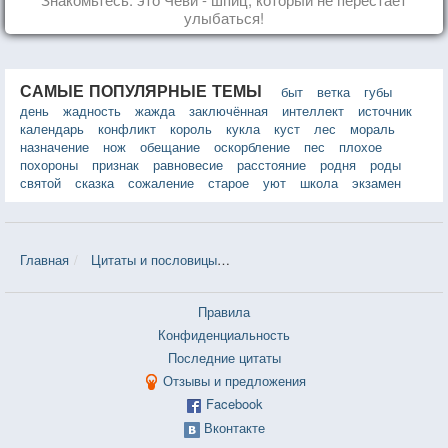
улыбаться!
САМЫЕ ПОПУЛЯРНЫЕ ТЕМЫ
быт
ветка
губы
день
жадность
жажда
заключённая
интеллект
источник
календарь
конфликт
король
кукла
куст
лес
мораль
назначение
нож
обещание
оскорбление
пес
плохое
похороны
признак
равновесие
расстояние
родня
роды
святой
сказка
сожаление
старое
уют
школа
экзамен
Главная
Цитаты и пословицы
Цитаты в теме «Наивность» — 72 
Правила
Конфиденциальность
Последние цитаты
Отзывы и предложения
Facebook
Вконтакте