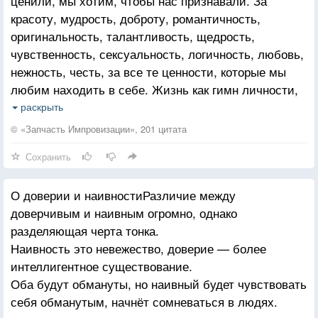
ценили, мы хотим, чтобы нас признавали. За
красоту, мудрость, доброту, романтичность,
оригинальность, талантливость, щедрость,
чувственность, сексуальность, логичность, любовь,
нежность, честь, за все те ценности, которые мы
любим находить в себе. Жизнь как гимн личности,
смысл её, как самовыражение. И если кто-то
раскрыть
отказывается увидеть в нас ту самую жемчужину,
© «Запчасть Импровизации», 201 цитата
в которую мы свято верим, возникают мифы
Сохранить
о непонимании. И в этом пути каждый достигает
цели своим путём. Кто-то, из неспособных выявить
О доверии и наивностиРазличие между
в себе свои таланты, возможности и амбиции,
доверчивым и наивным огромно, однако
отмахивается философией невмешательства,
разделяющая черта тонка.
нежелания иметь что-то общее с людьми, выбирая
Наивность это невежество, доверие — более
тихую, спокойную, зачастую одинокую
интеллигентное существование.
и несчастную жизнь, пока не находится тот
Оба будут обмануты, но наивный будет чувствовать
единственный, кто разглядит всю глубину
себя обманутым, начнёт сомневаться в людях.
внутреннего мира, тем самым создав любовь на