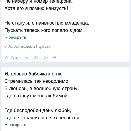
Не наберу я номер телефона,
Хотя его я помню наизусть!
Не стану я, с наивностью младенца,
Пускать теперь кого попало в дом.
Не принимать все слишком близко к сердцу
раскрыть
Вполне удобный для житья закон!
© Ах Астахова, 21 цитата
Сохранить
Самой искать внутри себя ответы,
Печаль в душе выказывать за смех
Я, словно бабочка к огню
Закон - не выдавать своих секретов
Стремилась так неодолимо
Пожалуй, самый правильный из всех.
В любовь, в волшебную страну,
Где назовут меня любимой.
И мир мой не сомкнется от удушья,
Когда нельзя ни думать, ни дышать:
Где бесподобен день любой,
Есть у людей "законы равнодушия,
Где не страшилась я б ненастья.
И я их научилась соблюдать.
Прекрасная страна — любовь,
раскрыть