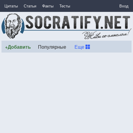
Цитаты
Статьи
Факты
Тесты
Вход
+Добавить
Популярные
Еще