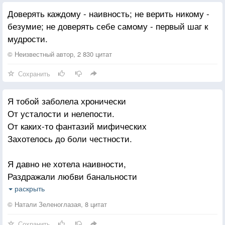
Доверять каждому - наивность; не верить никому -
безумие; не доверять себе самому - первый шаг к
мудрости.
© Неизвестный автор, 2 830 цитат
Сохранить
Я тобой заболела хронически
От усталости и нелепости.
От каких-то фантазий мифических
Захотелось до боли честности.
Я давно не хотела наивности,
Раздражали любви банальности
И стихов ни о чем белокрылости.
раскрыть
Мне хотелось прожить в реальности.
© Натали Зеленоглазая, 8 цитат
Сохранить