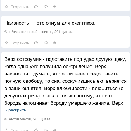
Сохранить
Наивность — это опиум для скептиков.
© «Романтический эгоист», 201 цитата
Сохранить
Верх остроумия - подставить под удар другую щеку,
когда одна уже получила оскорбление. Верх
наивности - думать, что если жене предоставить
полную свободу, то она, соскучившись ею, вернется
в ваши объятия. Верх влюбчивости - влюбиться (о
девушках речь) в козла только потому, что его
борода напоминает бороду умершего жениха. Верх
веселости - лежа в гробе, подсмеиваться над
раскрыть
"родственниками", ищущими завещания.
© Антон Чехов, 205 цитат
Сохранить