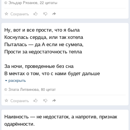
Ведь только в ней бывает счастье.
© Эльдар Рязанов, 22 цитаты
Сохранить
Пришли иные времена,
Тебя то нет, то лжешь, не морщась.
Ну, вот и все прости, что я была
Я поняла, любовь — страна,
Коснулась сердца, или так хотела
Где каждый человек — притворщик.
Пыталась — да А если не сумела,
Прости за недостаточность тепла
Моя беда, а не вина,
Что я — наивности образчик.
За ночи, проведенные без сна
Любовь — обманная страна,
В мечтах о том, что с нами будет дальше
И каждый житель в ней — обманщик.
За то, что не угадывала фальши
раскрыть
И верила как берегу волна
Зачем я плачу пред тобой,
© Злата Литвинова, 80 цитат
И улыбаюсь так некстати.
Сохранить
За счастье, захлестнувшее на миг
Неверная страна — любовь,
За нежность, колдовавшую безбожно,
Там каждый человек — предатель.
Наивность — не недостаток, а напротив, признак
За то, что я забыла осторожность,
одарённости.
И шла к заветной цели напрямик
Но снова прорастет трава