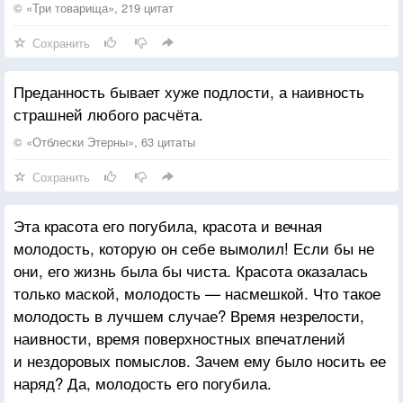
Сквозь все преграды и напасти.
© «Три товарища», 219 цитат
За то, что нагло врали зеркала
Любовь — весенняя страна,
Сохранить
Наивность мне не служит оправданием
Ведь только в ней бывает счастье.
За то, что ты был светом и дыханьем
Преданность бывает хуже подлости, а наивность
Целую И прости, что я была.
страшней любого расчёта.
© «Отблески Этерны», 63 цитаты
Сохранить
Эта красота его погубила, красота и вечная
молодость, которую он себе вымолил! Если бы не
они, его жизнь была бы чиста. Красота оказалась
только маской, молодость — насмешкой. Что такое
молодость в лучшем случае? Время незрелости,
наивности, время поверхностных впечатлений
и нездоровых помыслов. Зачем ему было носить ее
наряд? Да, молодость его погубила.