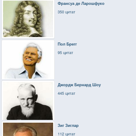
Франсуа де Ларошфуко
350 цитат
Пол Брегг
95 цитат
Джордж Бернард Шоу
445 цитат
Зиг Зиглар
112 цитат