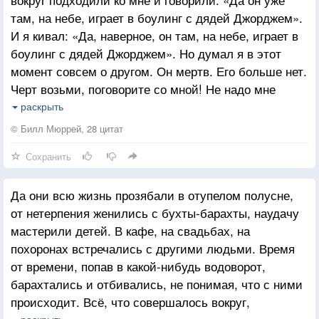
там, на небе, играет в боулинг с дядей Джорджем».
И я кивал: «Да, наверное, он там, на небе, играет в
боулинг с дядей Джорджем». Но думал я в этот
момент совсем о другом. Он мертв. Его больше нет.
Черт возьми, поговорите со мной! Не надо мне
подсовывать свои представления о том, что с ним
раскрыть
сейчас происходит. Просто побудьте со мной. Не
© Билл Мюррей, 28 цитат
отталкивайте меня при помощи лишних слов.
Сохранить
Да они всю жизнь прозябали в отупелом полусне,
от нетерпения женились с бухты-барахты, наудачу
мастерили детей. В кафе, на свадьбах, на
похоронах встречались с другими людьми. Время
от времени, попав в какой-нибудь водоворот,
барахтались и отбивались, не понимая, что с ними
происходит. Всё, что совершалось вокруг,
раскрыть