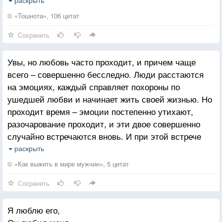
начиналось и кончалось вне поля их зрения:
смутные продолговатые формы, события,
© «Тошнота», 106 цитат
нагрянувшие издали, мимоходом задели их, а когда
Сохранить
они хотели разглядеть, что же это такое, — всё уже
было кончено.
Увы, но любовь часто проходит, и причем чаще
всего – совершенно бесследно. Люди расстаются
на эмоциях, каждый справляет похороны по
ушедшей любви и начинает жить своей жизнью. Но
проходит время – эмоции постепенно утихают,
разочарование проходит, и эти двое совершенно
случайно встречаются вновь. И при этой встрече
они понимают, как же они тосковали друг по другу,
раскрыть
только не как люди, которым не хватает любви,
© «Как выжить в мире мужчин», 5 цитат
а как старые добрые друзья, которые знают друг
Сохранить
о друге слишком много, слишком много пережили
вместе и больше не хотят терять друг друга из виду
Я люблю его,
в этой суматошной жизни.