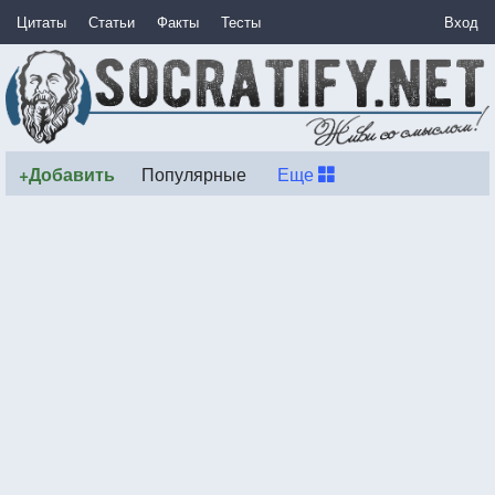
Цитаты
Статьи
Факты
Тесты
Вход
+Добавить
Популярные
Еще