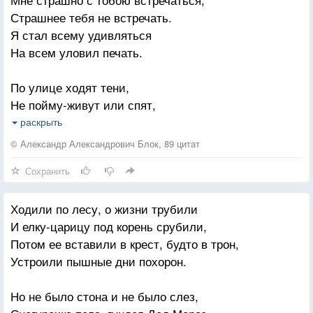
Страшнее тебя не встречать.
Я стал всему удивляться
На всем уловил печать.
По улице ходят тени,
Не пойму-живут или спят,
Прильнув к церковной ступени,
раскрыть
Боюсь оглянуться назад
© Александр Александрович Блок, 89 цитат
Сохранить
Кладут мне на плечи руки
Но я не помню имен,
Ходили по лесу, о жизни трубили
В ушах раздаются звуки
И елку-царицу под корень срубили,
Недавних больших похорон
Потом ее вставили в крест, будто в трон,
Устроили пышные дни похорон.
А хмурое небо низко,
Накрыло и самый храм
Но не было стона и не было слез,
Я знаю-ты здесь, ты близко,