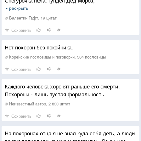
Снегурочка пела, гундел Дед Мороз,
Тебя здесь нет, ты-там.
И, за руки взявшись, веселые лица
раскрыть
С утра начинали под елкой кружиться.
© Валентин Гафт, 19 цитат
Сохранить
Ах, если бы видели грустные пни,
Какие бывают счастливые дни!
Нет похорон без покойника.
Но смолкло веселье, умолкнул оркестр,
Для будущей елочки спрятали крест.
© Корейские пословицы и поговорки, 304 пословицы
Ходили по лесу, о жизни трубили
Сохранить
Каждого человека хоронят раньше его смерти.
Похороны - лишь пустая формальность.
© Неизвестный автор, 2 830 цитат
Сохранить
На похоронах отца я не знал куда себя деть, а люди
вокруг подходили ко мне и говорили: «Да он уже