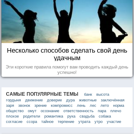
Несколько способов сделать свой день
удачным
Эти короткие правила помогут вам проводить каждый день
успешно!
САМЫЕ ПОПУЛЯРНЫЕ ТЕМЫ
банк
высота
гордыня
движение
доверие
дура
животные
заключённая
заря
звонок
зрение
компромисс
лень
лес
лето
норма
общество
омут
осознание
ответственность
пара
плечо
плохое
родители
романтика
рука
свадьба
собака
согласие
ссора
тайное
терпение
утрата
утро
участие