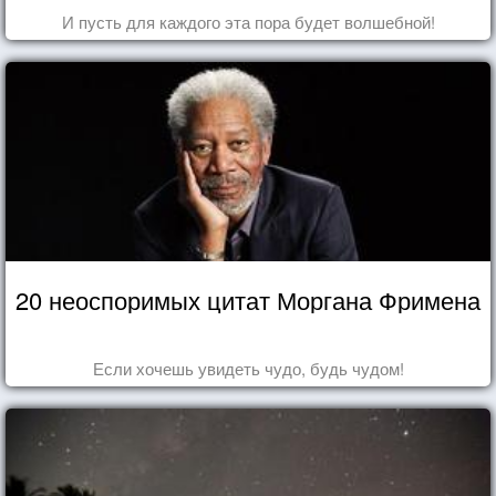
И пусть для каждого эта пора будет волшебной!
20 неоспоримых цитат Моргана Фримена
Если хочешь увидеть чудо, будь чудом!