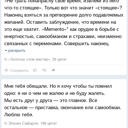
«Не трать понапрасну свое время, извлеки из него
что-то стоящее». Только вот что значит «стоящее»?
Наконец взяться за претворение долго подавляемых
желаний. Оставить заблуждение, что времени на
это еще хватит. «Memento»* как орудие в борьбе с
инертностью, самообманом и страхами, неизменно
связанных с переменами. Совершить наконец
путешествие, о котором давно мечтал, выучить еще
раскрыть
один язык, прочитать ту книгу, купить это
© «Золотых слов мастер», 35 цитат
украшение, провести ночь в отеле с мировой
Сохранить
славой. Не учинить насилие над самим собой.
Мне тебя обещали. Но я хочу чтобы ты помнил
одно: я ни о чем не жалею и не буду жалеть.
Мы есть друг у друга — это главное. Все
остальное — приставка, окончание или самообман.
Люблю тебя.
© Эльчин Сафарли, 196 цитат