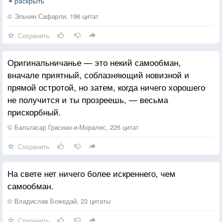
свою. Как в сообщающихся сосудах, все должно
раскрыть
быть поровну — вот суть гармонии. Перевес в одну
© Эльчин Сафарли, 196 цитат
из сторон чреват накоплением разочарований. В
Сохранить
любви не может быть замкнутого круга,
возвращающего человека к нему прежнему.
Оригинальничанье — это некий самообман,
вначале приятный, соблазняющий новизной и
прямой остротой, но затем, когда ничего хорошего
не получится и ты прозреешь, — весьма
прискорбный.
© Бальтасар Грасиан-и-Моралес, 226 цитат
Сохранить
На свете нет ничего более искреннего, чем
самообман.
© Владислав Божедай, 23 цитаты
Сохранить