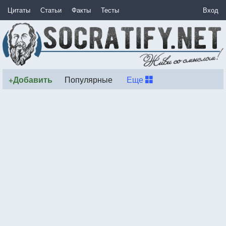
Цитаты
Статьи
Факты
Тесты
Вход
+Добавить
Популярные
Еще