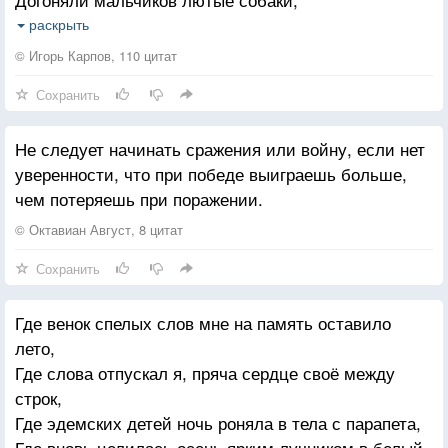
Убивали мальчиков за побег на месте.
раскрыть
Не продали мальчики совести и чести
© Игорь Карпов, 110 цитат
Сохранить
Не хотели мальчики поддаваться страху,
Поднимались мальчики по свистку в атаку,
Не следует начинать сражения или войну, если нет
В черный дым сражений, не броне покатой,
уверенности, что при победе выиграешь больше,
Уезжали мальчики, стиснув автоматы.
чем потеряешь при поражении.
Повидали мальчики — храбрые солдаты —
© Октавиан Август, 8 цитат
Волгу — в 41, Шпрее — в 45,
Сохранить
Показали мальчики за четыре года,
Кто такие мальчики нашего народа.
Где венок спелых слов мне на память оставило
лето,
Где слова отпускал я, пряча сердце своё между
строк,
Где эдемских детей ночь роняла в тела с парапета,
Где вновь целилась осень ярким лучником в белый