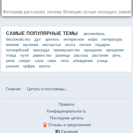
Фотограф рассказал, почему Венецию лучше посещать зимой
САМЫЕ ПОПУЛЯРНЫЕ ТЕМЫ
автомобиль
беспокойство
дух
зритель
интересное
кофе
литература
мнение
мучение
несчастье
охота
погоня
подарок
полицейский
преграда
преимущество
прощание
прощение
птица
пуля
равенство
разница
рассказ
растение
речь
ритм
секрет
сила
смех
тело
убеждение
улица
уныние
цифра
школа
Главная
Цитаты и пословицы
Цитаты в теме «Сражение» — 140 
Правила
Конфиденциальность
Последние цитаты
Отзывы и предложения
Facebook