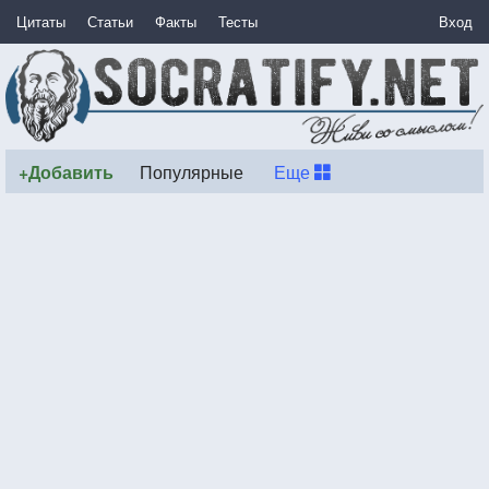
Цитаты
Статьи
Факты
Тесты
Вход
+Добавить
Популярные
Еще