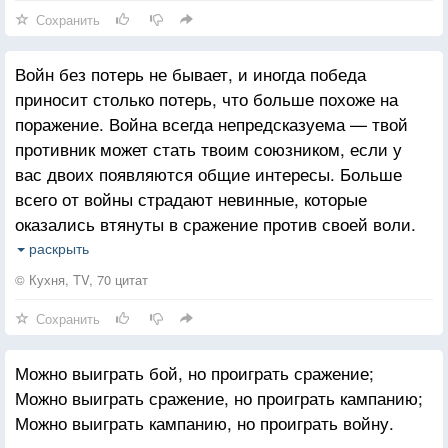
Сохранить
Войн без потерь не бывает, и иногда победа
приносит столько потерь, что больше похоже на
поражение. Война всегда непредсказуема — твой
противник может стать твоим союзником, если у
вас двоих появляются общие интересы. Больше
всего от войны страдают невинные, которые
оказались втянуты в сражение против своей воли.
Война — это путь обмана. И порой обманутым
раскрыть
оказываешься ты сам.
© Кухня, TV, 70 цитат
Сохранить
Можно выиграть бой, но проиграть сражение;
Можно выиграть сражение, но проиграть кампанию;
Можно выиграть кампанию, но проиграть войну.