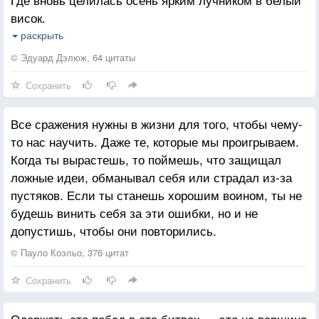
висок.
Там, где вместо меча я в ладонях держал тишину,
раскрыть
Там, где выдержав сухость, два пробела и чёрную
© Эдуард Дэлюж, 64 цитаты
точку,
Сохранить
Я последнюю правду сраженья прочёл в высоту....
Поперек всех Эльбрусов, укрощающий их мерзлоту,
Все сражения нужны в жизни для того, чтобы чему-
Самой огненной в мире строчкой...
то нас научить. Даже те, которые мы проигрываем.
Когда ты вырастешь, то поймешь, что защищал
В ней живым оставаться - проклятие или везенье?
ложные идеи, обманывал себя или страдал из-за
пустяков. Если ты станешь хорошим воином, ты не
будешь винить себя за эти ошибки, но и не
допустишь, чтобы они повторились.
© Пауло Коэльо, 376 цитат
Сохранить
Одержать сто побед в ста битвах — это не вершина