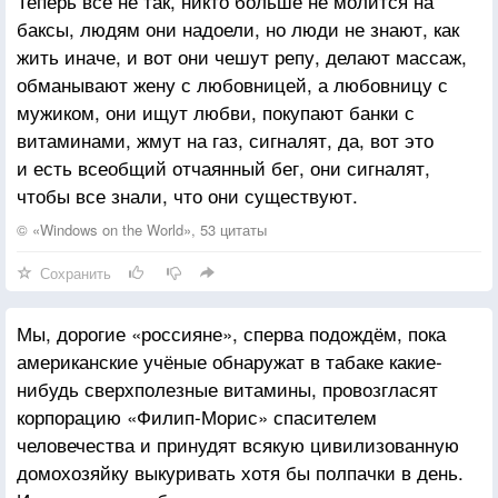
Теперь все не так, никто больше не молится на
баксы, людям они надоели, но люди не знают, как
жить иначе, и вот они чешут репу, делают массаж,
обманывают жену с любовницей, а любовницу с
мужиком, они ищут любви, покупают банки с
витаминами, жмут на газ, сигналят, да, вот это
и есть всеобщий отчаянный бег, они сигналят,
чтобы все знали, что они существуют.
© «Windows on the World», 53 цитаты
Сохранить
Мы, дорогие «россияне», сперва подождём, пока
американские учёные обнаружат в табаке какие-
нибудь сверхполезные витамины, провозгласят
корпорацию «Филип-Морис» спасителем
человечества и принудят всякую цивилизованную
домохозяйку выкуривать хотя бы полпачки в день.