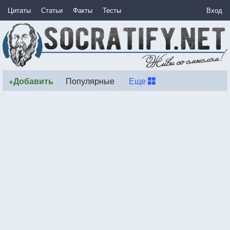
Цитаты
Статьи
Факты
Тесты
Вход
+Добавить
Популярные
Еще