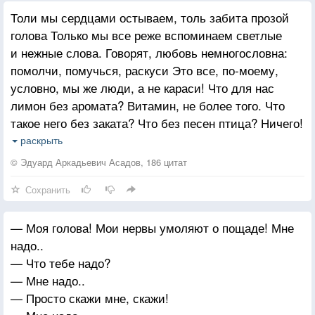
Толи мы сердцами остываем, толь забита прозой
голова Только мы все реже вспоминаем светлые
и нежные слова. Говорят, любовь немногословна:
помолчи, помучься, раскуси Это все, по-моему,
условно, мы же люди, а не караси! Что для нас
лимон без аромата? Витамин, не более того. Что
такое него без заката? Что без песен птица? Ничего!
Пусть слова сверкают золотинками, и не год,
раскрыть
не два, а целый век! Человек не может жить
© Эдуард Аркадьевич Асадов, 186 цитат
инстинктами, человек на то и Человек! И уж коль
Сохранить
действительно хотите, чтоб звенела счастьем
голова, говорите, люди, говорите САМЫЕ
— Моя голова! Мои нервы умоляют о пощаде! Мне
ХОРОШИЕ СЛОВА!
надо..
— Что тебе надо?
— Мне надо..
— Просто скажи мне, скажи!