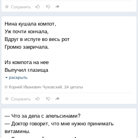
Сохранить
Нина кушала компот,
Уж почти кончала,
Вдруг в испуге во весь рот
Громко закричала.
Из компота на нее
Выпучил глазища
Ой-ой-ой, какой большой
раскрыть
Белый червячище!
© Корней Иванович Чуковский, 24 цитаты
Сохранить
Кривоносый и в очках,
Смотрит зло и строго:
— Что за дела с апельсинами?
Кушай Нина, в червяках
— Доктор говорит, что мне нужно принимать
Витаминов много!
витамины.