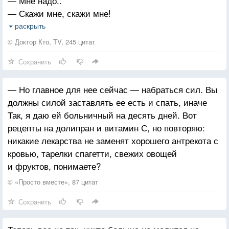
— Мне надо..
— Скажи мне, скажи мне!
— Мне надо..
раскрыть
— Антибиотик?
© Доктор Кто, TV, 245 цитат
— Мне надо..
Сохранить
— Тебе нужен аспирин?
— Мне надо..
— Но главное для нее сейчас — набраться сил. Вы
— Хм, кодеин, парацетамол? О, я дура! Конечно,
должны силой заставлять ее есть и спать, иначе
пепто-бисмол!
Так, я даю ей больничный на десять дней. Вот
— Мне надо..
рецепты на долипран и витамин С, но повторяю:
— Парафин? Витамин С, витамин Д, витамин Е?
никакие лекарства не заменят хорошего антрекота с
— Мне надо..
кровью, тарелки спагетти, свежих овощей
— Это еда? Что-нибудь простое, хороший суп, суп
и фруктов, понимаете?
и сэндвич?! О, суп и маленький вкусный сэндвич?!
— Мне надо, чтобы ты ЗАТКНУЛАСЬ!
© «Просто вместе», 87 цитат
— О, не так уж сильно он изменился, правда?
Сохранить