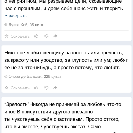
о неприятном, мы разрываем цепи, сковывающие
нас с прошлым, и даем себе шанс жить и творить
свой мир в настоящем. До тех пор, пока
раскрыть
мы не научимся прощать, прошлое не отпустит нас
© Луиза Хей, 35 цитат
и нам никогда не стать здоровыми, счастливыми,
Сохранить
благополучными.
Никто не любит женщину за юность или зрелость,
за красоту или уродство, за глупость или ум; любят
ее не за что-нибудь, а просто потому, что любят.
© Оноре де Бальзак, 225 цитат
Сохранить
“Зрелость”Никогда не принимай за любовь что-то
иное В присутствии другого внезапно
ты чувствуешь себя счастливым. Просто оттого,
что вы вместе, чувствуешь экстаз. Само