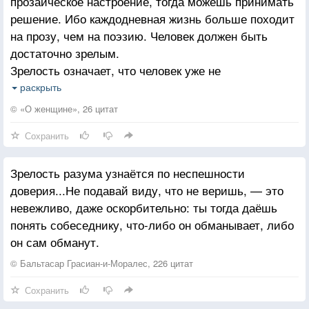
прозаическое настроение, тогда можешь принимать
решение. Ибо каждодневная жизнь больше походит
на прозу, чем на поэзию. Человек должен быть
достаточно зрелым.
Зрелость означает, что человек уже не
романтически настроенный дурачок. Он сознательно
раскрыть
относится к жизни, он берет на себя
© «О женщине», 26 цитат
ответственность за свою жизнь, осознает проблемы,
Сохранить
которые могут появиться в совместной жизни.
Человек принимает все эти трудности, но все же
Зрелость разума узнаётся по неспешности
решается связать жизнь с другой личностью.
доверия...Не подавай виду, что не веришь, — это
Человек не надеется, что впереди его ожидает
невежливо, даже оскорбительно: ты тогда даёшь
только рай и розы. Он не питает иллюзорных
понять собеседнику, что-либо он обманывает, либо
надежд, он знает, что жизнь трудна. Жизнь состоит
он сам обманут.
из серых будней. Будут и розы, но между ними
будет и немало шипов.
© Бальтасар Грасиан-и-Моралес, 226 цитат
Сохранить