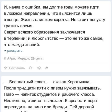
И, начав с ошибки, вы долгие годы можете идти
в ложном направлении, что выяснится лишь
в конце. Жизнь слишком коротка. Не стоит попусту
тратить время.
Секрет всякого образования заключается
в терпении; и любопытство — это не то же самое,
что жажда знаний.
Относительно бесцветности замечу, что
раскрыть
большинство из нас добивается этого качества без
© Айрис Мердок, 29 цитат
особых хлопот.
Сохранить
Когда наступают холода, я часто думаю о тех, кто
спит под открытым небом.
— Бесплатный совет, — сказал Коротышка. —
После тридцати пяти с пивом нужно завязывать.
Мы все живем будущим, даже если это то будущее,
Пиво — напиток студентов и рабочего класса.
где нас и в помине не будет.
Нестильно, и живот вылезает. К зрелости пора
переходить на вино или бренди. Пей дорогой
Реальность — это шифр со многими