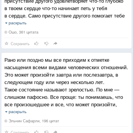
присутствие другого удовлетворяет что-то глубоко
в твоем сердце что-то начинает петь у тебя
в сердце. Само присутствие другого помогает тебе
быть более собранным, ты становишься более
раскрыть
индивидуальным, более центрированным, более
© Ошо, 361 цитата
уравновешенным. Тогда это любовь. Любовь это
Сохранить
не страсть, не эмоция. Любовь это очень глубокое
понимание того, что кто-то завершает тебя. Кто-то
Рано или поздно мы все приходим к отметке
делает тебя замкнутым кругом. Присутствие другого
насыщения всеми видами человеческих отношений.
увеличивает твое присутствие. Любовь дает тебе
Это может произойти завтра или послезавтра, в
свободу быть собой.
следующем году или через несколько лет.
Такое состояние называют зрелостью. По мне —
слишком пафосно. Все проще: ты понимаешь, что
все произошедшее и все, что может произойти,
больше не проникнет так глубоко в тебя. Не из-за
раскрыть
наращенной брони. Просто в тебе так много всех
© Эльчин Сафарли, 196 цитат
видов отношений, что новым нет места.
Сохранить