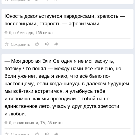
И тогда ты проходишь мимо них, да, заполненный
по горло и израненный до дна, но сильный в
Юность довольствуется парадоксами, зрелость —
собственном богатстве.
пословицами, старость — афоризмами.
© Дон-Аминадо, 138 цитат
Сохранить
— Моя дорогая Эли Сегодня я не мог заснуть,
потому что понял — между нами всё кончено, но
боли уже нет, ведь я знаю, что всё было по-
настоящему, если когда-нибудь в далеком будущем
мы всё-таки встретимся, я улыбнусь тебе
и вспомню, как мы проводили с тобой наше
единственное лето, учась у друг друга зрелости
и любви.
© Дневник памяти, TV, 36 цитат
Сохранить