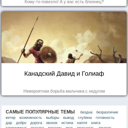
Кому-то повезло! А у вас есть близнец?
Канадский Давид и Голиаф
Невероятная борьба мальчика с недугом
САМЫЕ ПОПУЛЯРНЫЕ ТЕМЫ
бездна
безразличие
ветер
возможность
выборы
вывод
глубина
готовность
дар
добро
дорога
звонок
истина
капля
книга
комплимент
красота
магазин
муж
опасность
оружие