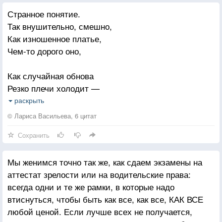
Странное понятие.
Так внушительно, смешно,
Как изношенное платье,
Чем-то дорого оно,
Как случайная обнова
Резко плечи холодит —
Всё достигнуто, ан снова
раскрыть
Тайна сердце бередит.
© Лариса Васильева, 6 цитат
Сохранить
Зрелость, смелость иль несмелость?
Память или забытьё?
Мы женимся точно так же, как сдаем экзамены на
То ли вишни пере спелость,
аттестат зрелости или на водительские права:
То ль подпорченность её?
всегда одни и те же рамки, в которые надо
втиснуться, чтобы быть как все, как все, КАК ВСЕ
Никогда не приходилось
любой ценой. Если лучше всех не получается,
Зрелость удержать в руках