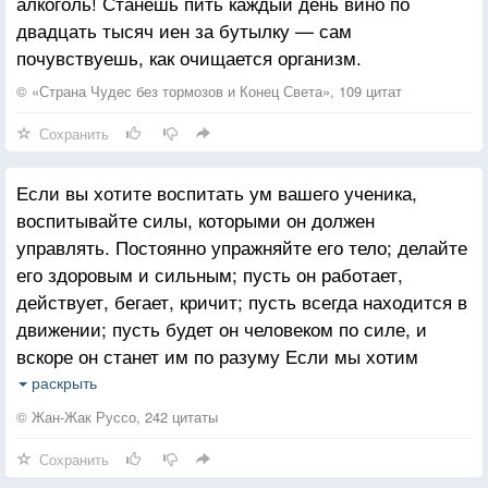
алкоголь! Станешь пить каждый день вино по
разрешениями, и каждое из них верно.
двадцать тысяч иен за бутылку — сам
почувствуешь, как очищается организм.
Отнюдь не каждая женщина достойна того, чтобы
мужчина с ней боролся.
© «Страна Чудес без тормозов и Конец Света», 109 цитат
Сохранить
Зрелость — это понимание того, что человеческие
усилия в большинстве своём завершаются мыслью
Если вы хотите воспитать ум вашего ученика,
о собственной заурядности.
воспитывайте силы, которыми он должен
управлять. Постоянно упражняйте его тело; делайте
Самое важное происходит у нас за спиной.
его здоровым и сильным; пусть он работает,
действует, бегает, кричит; пусть всегда находится в
движении; пусть будет он человеком по силе, и
вскоре он станет им по разуму Если мы хотим
извратить этот порядок, то произведем скороспелые
раскрыть
плоды, в которых не будет ни зрелости, ни вкуса и
© Жан-Жак Руссо, 242 цитаты
которые не замедлят испортиться: у нас будут
Сохранить
юные ученые и старые дети.