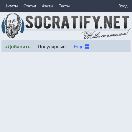
Цитаты
Статьи
Факты
Тесты
Вход
+Добавить
Популярные
Еще