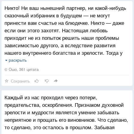
Никто! Ни ваш нынешний партнер, ни какой-нибудь
сказочный избранник в будущем — не могут
принести вам счастье на блюдечке. Никто — даже
если они этого захотят. Настоящая любовь
приходит не из попыток решить наши проблемы
зависимостью другого, а вследствие развития
нашего внутреннего богатства и зрелости. Тогда у
нас будет столько любви, чтобы отдать, что мы
раскрыть
естественным образом привлечем к себе наших
© Ошо, 361 цитата
половинок!
Сохранить
Каждый из нас проходил через потери,
предательства, оскорбления. Признаком духовной
зрелости и мудрости является умение забывать
неприятное и прощать его виновников. Что сделано,
то сделано, это осталось в прошлом. Забывая