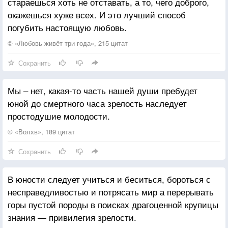
стараешься хоть не отставать, а то, чего доброго,
Или, сдавшись ей на милость,
окажешься хуже всех. И это лучший способ
Трепетать в её тисках.
погубить настоящую любовь.
Всё же, что она такое,
© «Любовь живёт три года», 215 цитат
Почему мне говорят,
Сохранить
Что горит её тоскою
Мой невысказанный взгляд?
Мы – нет, какая-то часть нашей души пребудет
юной до смертного часа зрелость наследует
простодушие молодости.
© «Волхв», 189 цитат
Сохранить
В юности следует учиться и беситься, бороться с
несправедливостью и потрясать мир а перерывать
горы пустой породы в поисках драгоценной крупицы
знания — привилегия зрелости.