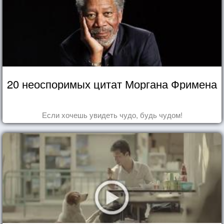
20 неоспоримых цитат Моргана Фримена
Если хочешь увидеть чудо, будь чудом!