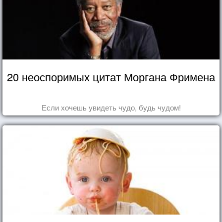
20 неоспоримых цитат Моргана Фримена
Если хочешь увидеть чудо, будь чудом!