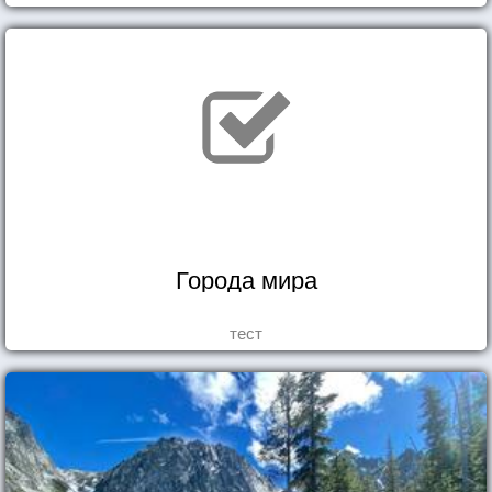
Города мира
тест