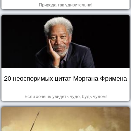
Природа так удивительна!
20 неоспоримых цитат Моргана Фримена
Если хочешь увидеть чудо, будь чудом!