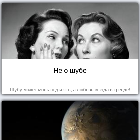
Не о шубе
Шубу может моль подъесть, а любовь всегда в тренде!