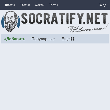
Цитаты
Статьи
Факты
Тесты
Вход
+Добавить
Популярные
Еще