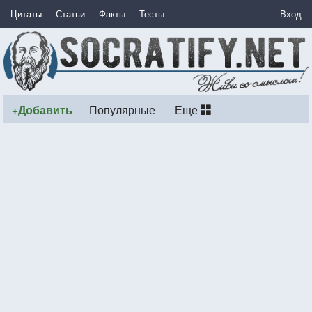
Цитаты
Статьи
Факты
Тесты
Вход
+Добавить
Популярные
Еще