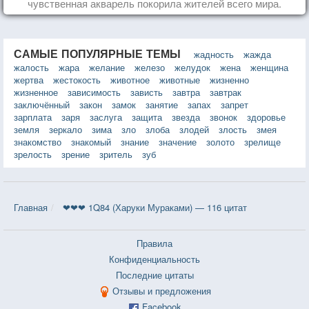
чувственная акварель покорила жителей всего мира.
САМЫЕ ПОПУЛЯРНЫЕ ТЕМЫ
жадность
жажда
жалость
жара
желание
железо
желудок
жена
женщина
жертва
жестокость
животное
животные
жизненно
жизненное
зависимость
зависть
завтра
завтрак
заключённый
закон
замок
занятие
запах
запрет
зарплата
заря
заслуга
защита
звезда
звонок
здоровье
земля
зеркало
зима
зло
злоба
злодей
злость
змея
знакомство
знакомый
знание
значение
золото
зрелище
зрелость
зрение
зритель
зуб
Главная
❤❤❤ 1Q84 (Харуки Мураками) — 116 цитат
Правила
Конфиденциальность
Последние цитаты
Отзывы и предложения
Facebook