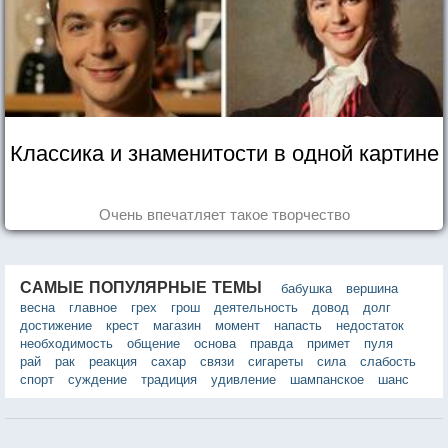
Классика и знаменитости в одной картине
Очень впечатляет такое творчество
САМЫЕ ПОПУЛЯРНЫЕ ТЕМЫ
бабушка
вершина
весна
главное
грех
грош
деятельность
довод
долг
достижение
крест
магазин
момент
напасть
недостаток
необходимость
общение
основа
правда
примет
пуля
рай
рак
реакция
сахар
связи
сигареты
сила
слабость
спорт
суждение
традиция
удивление
шампанское
шанс