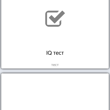
IQ тест
тест