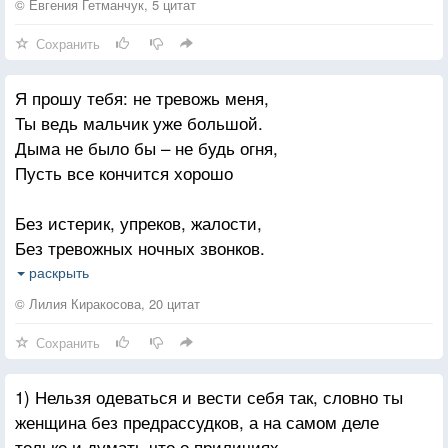
© Евгения Гетманчук, 5 цитат
Сохранить
И мне наплевать - нет ни злости, ни гнева -
На бабочек этих твоих однодневок.
Я прошу тебя: не тревожь меня,
Но знаешь, всегда с небольшим интервалом
Ты ведь мальчик уже большой.
Они уходили, а я — оставалась.
Дыма не было бы – не будь огня,
Пусть все кончится хорошо
Я просто — была. Просто есть.
Без подвоха.Когда тебе грустно, когда тебе плохо
Без истерик, упреков, жалости,
И больно. Когда, ненавидящий жалость,
Без тревожных ночных звонков.
Ты просишь, чтоб я твою руку держала.
Ну, прочувствуй меня, пожалуйста!
раскрыть
Ведь уже не хватает слов,
Холодный февраль
© Лилия Киракосова, 20 цитат
И метель за окошком,
Сохранить
Объяснить тебе, как я искренна,
Я грею ладонь твою в тёплых ладошках
Глубину тебе показать!
Стихают за окнами снежные стаи,
1) Нельзя одеваться и вести себя так, словно ты
Мне не стать для тебя единственной –
женщина без предрассудков, а на самом деле
Все сказали твои глаза
И ночь отступает,
только и думать что о приличиях.