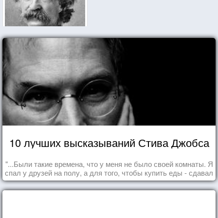
10 лучших высказываний Стива Джобса
"...Были такие времена, что у меня не было своей комнаты. Я
спал у друзей на полу, а для того, чтобы купить еды - сдавал
бутылки из под кока-колы"