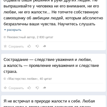
выпрашивайте у человека ни его внимания, ни его
любви, ни его жалости... Не топчите собственную
самооценку об амбиции людей, которым абсолютно
безразличны ваши чувства. Научитесь слушать
себя: захотели - позвонили, написали, пришли,
раскрыть
ушли. Ваша жизнь - это пазл из ваших решений, и
© Неизвестный автор, 2 830 цитат
никто другой не сможет понять, чего вы хотите
Сохранить
лучше вас самих.
Сострадание — следствие уважения и любви,
а жалость — проявление неуважения и следствие
страха.
© «Мастерство любви», 40 цитат
Сохранить
Я не встречал в природе жалости к себе. Любая
птаха коли с древа упадет закоченев от стужи