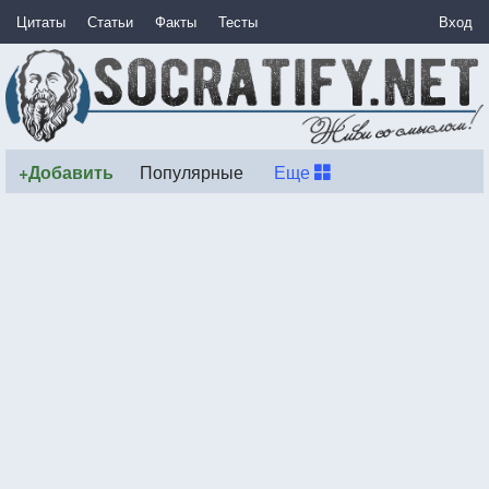
Цитаты
Статьи
Факты
Тесты
Вход
+Добавить
Популярные
Еще