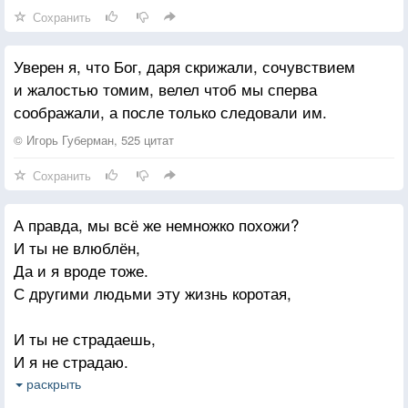
Сохранить
Уверен я, что Бог, даря скрижали, сочувствием
и жалостью томим, велел чтоб мы сперва
соображали, а после только следовали им.
© Игорь Губерман, 525 цитат
Сохранить
А правда, мы всё же немножко похожи?
И ты не влюблён,
Да и я вроде тоже.
С другими людьми эту жизнь коротая,
И ты не страдаешь,
И я не страдаю.
И это уж точно не Ваша забота,
раскрыть
Кто будет встречать меня после работы.