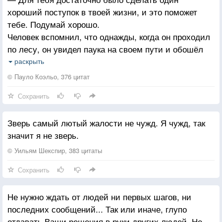
хороший поступок в твоей жизни, и это поможет
тебе. Подумай хорошо.
Человек вспомнил, что однажды, когда он проходил
по лесу, он увидел паука на своем пути и обошёл
его так, чтобы не раздавить.
раскрыть
Ангел улыбнулся, и с неба спустилась паутина,
© Пауло Коэльо, 376 цитат
позволяющая человеку подняться в Рай. Другие
Сохранить
осуждённые на Ад, стоящие близко к паутине, тоже
начали подниматься по ней. Но человек увидел это
Зверь самый лютый жалости не чужд. Я чужд, так
и стал скидывать их в страхе, что паутина
значит я не зверь.
оборвётся. В этот момент она действительно
оборвалась, и человек снова вернулся в Ад.
© Уильям Шекспир, 383 цитаты
— Какая жалость, — сказал ангел. — Твоё
Сохранить
беспокойство за себя превратило во зло тот
единственный хороший поступок, который ты когда-
Не нужно ждать от людей ни первых шагов, ни
либо сделал.
последних сообщений... Так или иначе, глупо
отдавать Ваши решения в руки других людей. Не