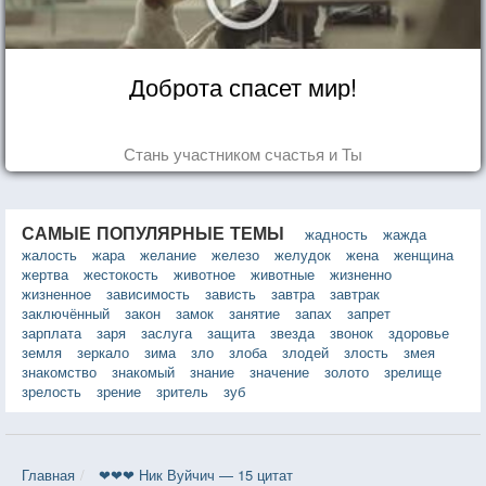
Доброта спасет мир!
Стань участником счастья и Ты
САМЫЕ ПОПУЛЯРНЫЕ ТЕМЫ
жадность
жажда
жалость
жара
желание
железо
желудок
жена
женщина
жертва
жестокость
животное
животные
жизненно
жизненное
зависимость
зависть
завтра
завтрак
заключённый
закон
замок
занятие
запах
запрет
зарплата
заря
заслуга
защита
звезда
звонок
здоровье
земля
зеркало
зима
зло
злоба
злодей
злость
змея
знакомство
знакомый
знание
значение
золото
зрелище
зрелость
зрение
зритель
зуб
Главная
❤❤❤ Ник Вуйчич — 15 цитат