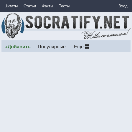
Цитаты
Статьи
Факты
Тесты
Вход
+Добавить
Популярные
Еще