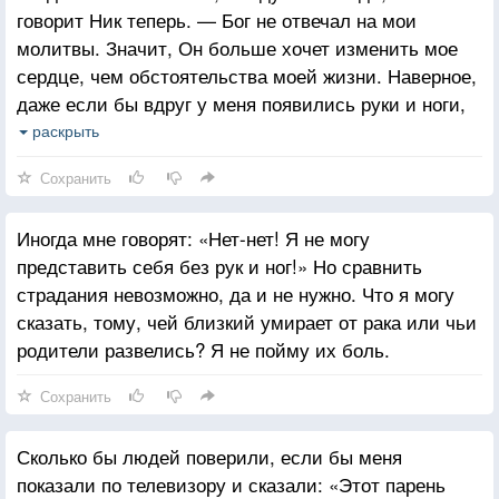
говорит Ник теперь. — Бог не отвечал на мои
молитвы. Значит, Он больше хочет изменить мое
сердце, чем обстоятельства моей жизни. Наверное,
даже если бы вдруг у меня появились руки и ноги,
это не успокоило бы меня так. Руки и ноги сами по
раскрыть
себе.
Сохранить
Иногда мне говорят: «Нет-нет! Я не могу
представить себя без рук и ног!» Но сравнить
страдания невозможно, да и не нужно. Что я могу
сказать, тому, чей близкий умирает от рака или чьи
родители развелись? Я не пойму их боль.
Сохранить
Сколько бы людей поверили, если бы меня
показали по телевизору и сказали: «Этот парень