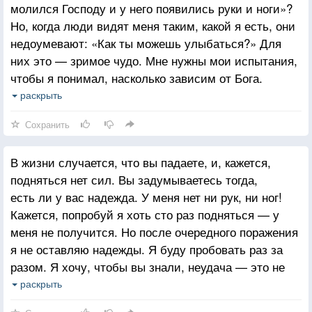
молился Господу и у него появились руки и ноги»?
Но, когда люди видят меня таким, какой я есть, они
недоумевают: «Как ты можешь улыбаться?» Для
них это — зримое чудо. Мне нужны мои испытания,
чтобы я понимал, насколько зависим от Бога.
Другим людям нужно мое свидетельство, что «сила
раскрыть
Божия в немощи совершается». Они смотрят в
Сохранить
глаза человека без рук и без ног и видят в них мир,
радость — то, к чему каждый стремится.
В жизни случается, что вы падаете, и, кажется,
подняться нет сил. Вы задумываетесь тогда,
есть ли у вас надежда. У меня нет ни рук, ни ног!
Кажется, попробуй я хоть сто раз подняться — у
меня не получится. Но после очередного поражения
я не оставляю надежды. Я буду пробовать раз за
разом. Я хочу, чтобы вы знали, неудача — это не
конец. Главное — то, как вы финишируете. Вы
раскрыть
собираетесь финишировать сильными? Тогда вы