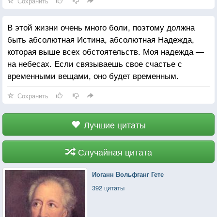
Сохранить
найдете в себе силы подняться — вот таким
образом. Он опирается лбом, потом помогает себе
В этой жизни очень много боли, поэтому должна
плечами и встает.
быть абсолютная Истина, абсолютная Надежда,
которая выше всех обстоятельств. Моя надежда —
на небесах. Если связываешь свое счастье с
временными вещами, оно будет временным.
Сохранить
Лучшие цитаты
Случайная цитата
Иоганн Вольфганг Гете
392 цитаты