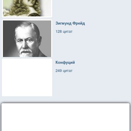
Даже мир, который рушится, остаётся живым там,
где и мы остаёмся друг у друга...
Зигмунд Фрейд
128 цитат
Конфуций
249 цитат