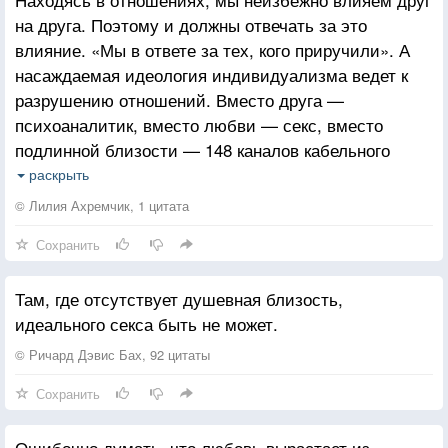
на друга. Поэтому и должны отвечать за это
влияние. «Мы в ответе за тех, кого приручили». А
насаждаемая идеология индивидуализма ведет к
разрушению отношений. Вместо друга —
психоаналитик, вместо любви — секс, вместо
подлинной близости — 148 каналов кабельного
телевидения и Интернет.
раскрыть
Когда никто никому ничего не должен, жить проще.
© Лилия Ахремчик, 1 цитата
Долг и ответственность требуют душевной работы.
Сохранить
Там, где отсутствует душевная близость,
идеального секса быть не может.
© Ричард Дэвис Бах, 92 цитаты
Сохранить
Ошибочно думать, что любовь вырастает из