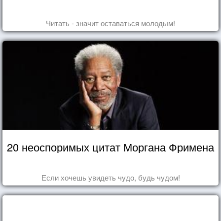
Читать - значит оставаться молодым!
20 неоспоримых цитат Моргана Фримена
Если хочешь увидеть чудо, будь чудом!