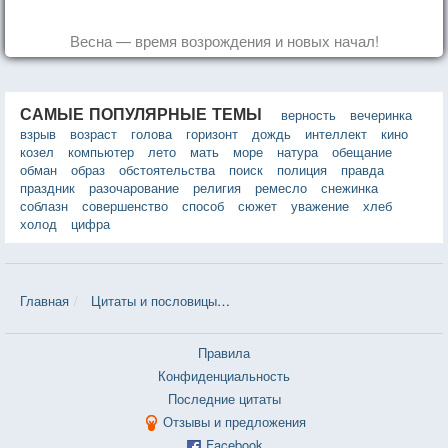
Весна — время возрождения и новых начал!
САМЫЕ ПОПУЛЯРНЫЕ ТЕМЫ
верность
вечеринка
взрыв
возраст
голова
горизонт
дождь
интеллект
кино
козел
компьютер
лето
мать
море
натура
обещание
обман
образ
обстоятельства
поиск
полиция
правда
праздник
разочарование
религия
ремесло
снежинка
соблазн
совершенство
способ
сюжет
уважение
хлеб
холод
цифра
Главная
Цитаты и пословицы
Цитаты в теме «Близость» — 207 
Правила
Конфиденциальность
Последние цитаты
Отзывы и предложения
Facebook