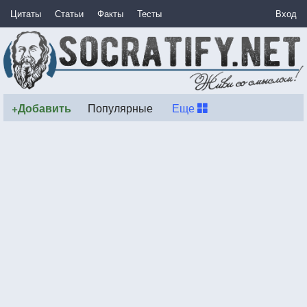
Цитаты
Статьи
Факты
Тесты
Вход
+Добавить
Популярные
Еще