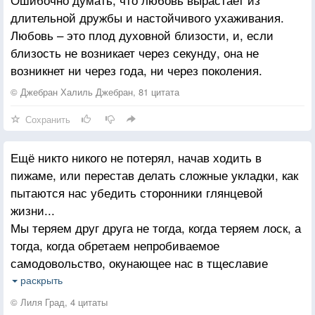
длительной дружбы и настойчивого ухаживания.
Любовь – это плод духовной близости, и, если
близость не возникает через секунду, она не
возникнет ни через года, ни через поколения.
© Джебран Халиль Джебран, 81 цитата
Сохранить
Ещё никто никого не потерял, начав ходить в
пижаме, или перестав делать сложные укладки, как
пытаются нас убедить сторонники глянцевой
жизни...
Мы теряем друг друга не тогда, когда теряем лоск, а
тогда, когда обретаем непробиваемое
самодовольство, окунающее нас в тщеславие
думать, будто никто и никуда от нас не денется...
раскрыть
Мы теряем друг друга, зимуя под одной крышей, но
© Лиля Град, 4 цитаты