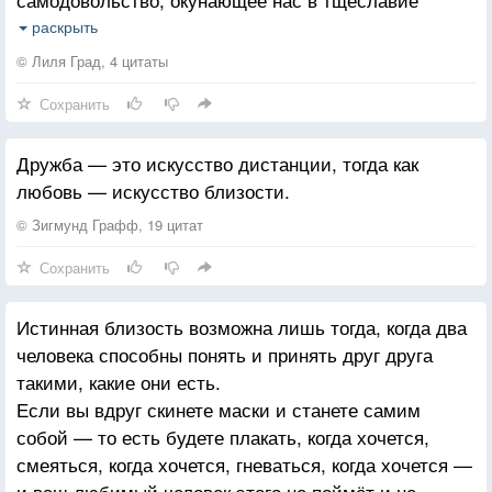
думать, будто никто и никуда от нас не денется...
раскрыть
Мы теряем друг друга, зимуя под одной крышей, но
© Лиля Град, 4 цитаты
под разными оттенками личного одиночества...
Сохранить
Мы теряем друг друга, когда не просим, не
доверяем, не спрашиваем, а требуем,
Дружба — это искусство дистанции, тогда как
контролируем, придумываем...
любовь — искусство близости.
Мы теряем друг друга, просто перестав быть
добрыми друг к другу...не умея сопереживать, не
© Зигмунд Графф, 19 цитат
попрекать слабостью, быть в близости...
Сохранить
Истинная близость возможна лишь тогда, когда два
человека способны понять и принять друг друга
такими, какие они есть.
Если вы вдруг скинете маски и станете самим
собой — то есть будете плакать, когда хочется,
смеяться, когда хочется, гневаться, когда хочется —
и ваш любимый человек этого не поймёт и не