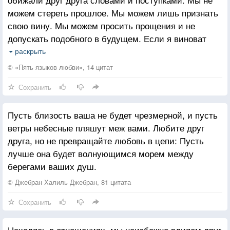
можем стереть прошлое. Мы можем лишь признать
свою вину. Мы можем просить прощения и не
допускать подобного в будущем. Если я виноват
перед женой, никак больше я не могу облегчить
раскрыть
боль, которую, возможно, причинил. Если она
© «Пять языков любви», 14 цитат
обидела меня, и раскаявшись, попросила
Сохранить
прощения, у меня есть выбор: судить её или
простить. Если я хочу судить её, если я хочу
Пусть близость ваша не будет чрезмерной, и пусть
отплатить ей тем же или заставить её
ветры небесные пляшут меж вами. Любите друг
расплатиться, я – судья, она – преступник.
друга, но не превращайте любовь в цепи: Пусть
Близость между нами невозможна. Если же
лучше она будет волнующимся морем между
я прощаю, близкие отношения можно восстановить.
берегами ваших душ.
Прощение – путь любви.
© Джебран Халиль Джебран, 81 цитата
Сохранить
Находясь в отношениях, мы неизбежно влияем друг