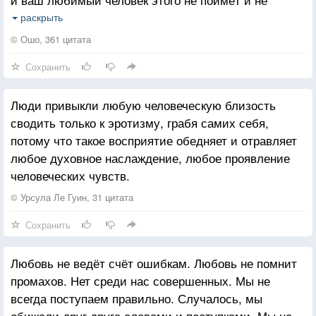
примет, так и знайте: здесь и не было никогда
раскрыть
подлинной близости. Было притворство, был
© Ошо, 361 цитата
суррогат.
Сохранить
Если человек по-настоящему вам близок, он примет
и вашу откровенность, и ваше молчание, и ваши
Люди привыкли любую человеческую близость
чувства с любовью и пониманием, без критики и
сводить только к эротизму, грабя самих себя,
осуждения.
потому что такое восприятие обедняет и отравляет
Не бойтесь разорвать связь, если выяснится, что
любое духовное наслаждение, любое проявление
она была фальшивой, что она не была основана на
человеческих чувств.
подлинной близости и понимании.
Освободившись от такой связи, вы только лишь
© Урсула Ле Гуин, 31 цитата
освободите место в своей жизни, чтобы в неё
Сохранить
вошло нечто подлинное и настоящее.
Для этого вам только и нужно стать подлинным и
Любовь не ведёт счёт ошибкам. Любовь не помнит
настоящим самому.
промахов. Нет среди нас совершенных. Мы не
всегда поступаем правильно. Случалось, мы
обижали друг друга словами и поступками. Мы не