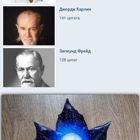
Как найти в себе силу остаться честным,
Джордж Карлин
Ощутить в себе волю, очистить душу?
141 цитата
Правда, хочешь о важном? садись. чудесно,
Это важно, что ты еще хочешь слушать.
Зигмунд Фрейд
128 цитат