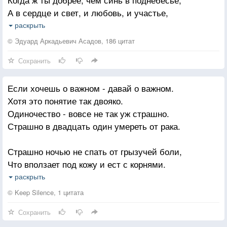
А в сердце и свет, и любовь, и участье,
Ты даже не знаешь, какая ты песня,
раскрыть
И даже не знаешь, какое ты счастье!
© Эдуард Аркадьевич Асадов, 186 цитат
Сохранить
Если хочешь о важном - давай о важном.
Хотя это понятие так двояко.
Одиночество - вовсе не так уж страшно.
Страшно в двадцать один умереть от рака.
Страшно ночью не спать от грызучей боли,
Что вползает под кожу и ест с корнями.
А ты роешь могилу от слов "уволен",
раскрыть
Или "лучше остаться с тобой друзьями".
© Keep Silence, 1 цитата
Сохранить
Говоришь, как пугающи предпосылки