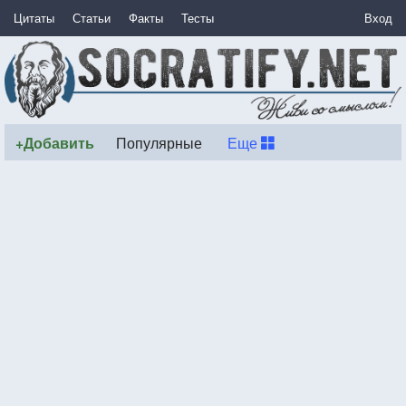
Цитаты
Статьи
Факты
Тесты
Вход
+Добавить
Популярные
Еще