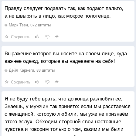
Много лет мы были с ней женаты,
Правду следует подавать так, как подают пальто,
Но не гас любви волшебной пыл.
а не швырять в лицо, как мокрое полотенце.
С первой встречи до последней даты,
Я всю жизнь её боготворил."
© Марк Твен, 372 цитаты
Сохранить
Улыбнулся, крепче сжал букет,
И пошёл тихонько к остановке...
Выражение которое вы носите на своем лице, куда
А она смотрела ему вслед,
важнее одежд, которые вы надеваете на себя!
Словно вниз летела без страховки...
© Дейл Карнеги, 83 цитаты
... Он там ждёт за столиком в кафе,
Сохранить
Злится, ведь у них всего лишь вечер ...
Галочкой помеченный в графе
Я не буду тебе врать, что до конца разлюбил её.
Между тренингом и важной встречей.
Знаешь, у мужчин так принято: если мы расстаемся
с женщиной, которую любили, мы уже не признаём
Да, он изначально не скрывал,
этого вслух. Обходим стороной свои настоящие
Кто такой, какой машиной "рулит".
чувства и говорим только о том, какими мы были
После встреч такси ей вызывал,