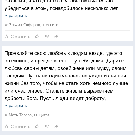
разными, и что для того, чтобы окончательно
А она надеялась, что любит ...
убедиться в этом, понадобилось несколько лет
пожить вместе. Не что иное, как ложь, под которой
раскрыть
Ухмыльнувшись, сбросила звонок,
глыба гордости. В действительности, в глубине
Номер удалила в неизвестность.
© Эльчин Сафарли, 196 цитат
души, все иначе, не так эгоистично. Мы тоже
Знала всё, что он ответить мог,
Сохранить
тоскуем, тоже мечемся в постели от наплыва
Только больше ей неинтересно.
воспоминаний. Мы тоже, как и вы, женщины, ищем
Проявляйте свою любовь к людям везде, где это
родное лицо в толпе. Чем отличается женская тоска
Нужен тот, кто будет понимать,
возможно, и прежде всего — у себя дома. Дарите
от мужской? Мы предпочитаем забываться. На пару
И любить, и чувством дорожить.
любовь своим детям, своей жене или мужу, своим
недель убегаем к «промежуточным» женщинам —
Нужен дом, в котором будут ждать ...
соседям Пусть ни один человек не уйдет из вашей
они нас целуют, удовлетворяют, помогают
И букет ромашек ...от души.
жизни без того, чтобы не стать хоть немного лучше
забыться. Но в постели мы никогда не смотрим
или счастливее. Станьте живым выражением
таким женщинам в лицо. Боимся увидеть в них
доброты Бога. Пусть люди видят доброту,
черты той, которую любим по-настоящему.
светящуюся в вашем лице, в ваших глазах
раскрыть
и в вашем дружеском приветствии
© Мать Тереза, 66 цитат
Сохранить