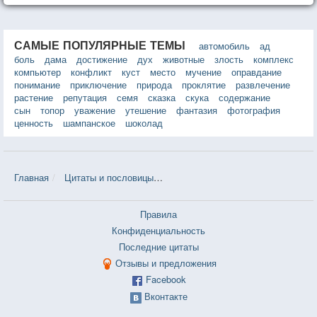
САМЫЕ ПОПУЛЯРНЫЕ ТЕМЫ
автомобиль
ад
боль
дама
достижение
дух
животные
злость
комплекс
компьютер
конфликт
куст
место
мучение
оправдание
понимание
приключение
природа
проклятие
развлечение
растение
репутация
семя
сказка
скука
содержание
сын
топор
уважение
утешение
фантазия
фотография
ценность
шампанское
шоколад
Главная
Цитаты и пословицы
Цитаты в теме «Лицо» — 2 917 шт
Правила
Конфиденциальность
Последние цитаты
Отзывы и предложения
Facebook
Вконтакте