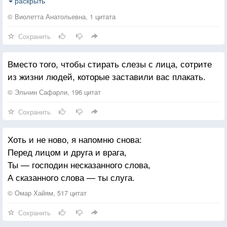
"Милая, куда ж вы так спешите?"
раскрыть
"Ждут меня, опаздывать нельзя".
© Виолетта Анатольевна, 1 цитата
Сохранить
"Хорошо, когда вас где-то ждут,
И встречают с радостью на лицах,
Вместо того, чтобы стирать слезы с лица, сотрите
А моя любовь нашла приют
из жизни людей, которые заставили вас плакать.
Там, куда могу не торопиться."
© Эльчин Сафарли, 196 цитат
Девушка взглянула на букет,
Сохранить
И в глазах застыло сожаленье ...
Он продолжил : "Вот уже семь лет
Хоть и не ново, я напомню снова:
Ей ношу ромашки в день рожденья.
Перед лицом и друга и врага,
Ты — господин несказанного слова,
Их она особенно любила,
А сказанного слова — ты слуга.
В волосы вплетала и в венок.
Даже в день знакомства, помню, было
© Омар Хайям, 517 цитат
Платьишко на ней в такой цветок.
Сохранить