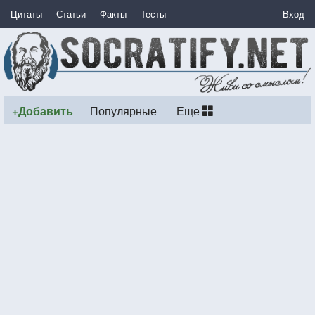
Цитаты
Статьи
Факты
Тесты
Вход
+Добавить
Популярные
Еще