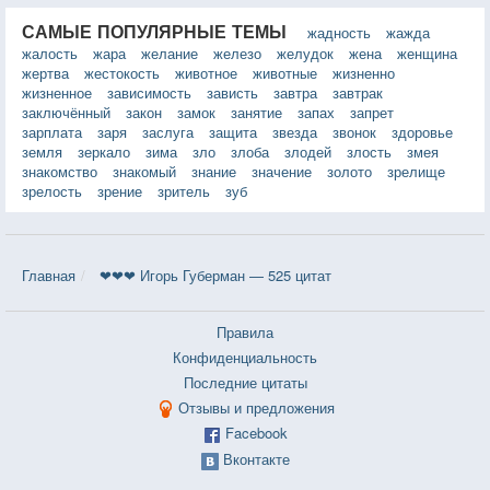
САМЫЕ ПОПУЛЯРНЫЕ ТЕМЫ
жадность
жажда
жалость
жара
желание
железо
желудок
жена
женщина
жертва
жестокость
животное
животные
жизненно
жизненное
зависимость
зависть
завтра
завтрак
заключённый
закон
замок
занятие
запах
запрет
зарплата
заря
заслуга
защита
звезда
звонок
здоровье
земля
зеркало
зима
зло
злоба
злодей
злость
змея
знакомство
знакомый
знание
значение
золото
зрелище
зрелость
зрение
зритель
зуб
Главная
❤❤❤ Игорь Губерман — 525 цитат
Правила
Конфиденциальность
Последние цитаты
Отзывы и предложения
Facebook
Вконтакте