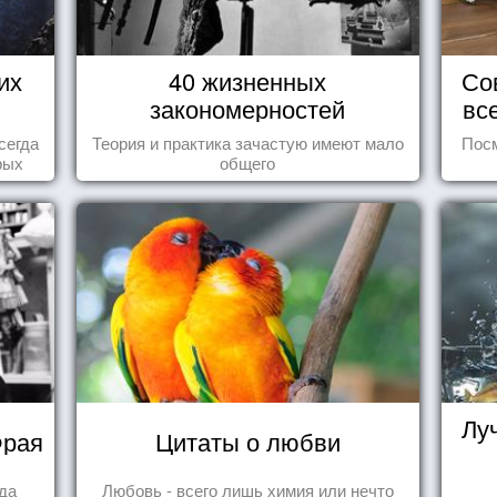
их
40 жизненных
Со
закономерностей
вс
сегда
Теория и практика зачастую имеют мало
Посм
рых
общего
ва...
Лу
Фрая
Цитаты о любви
гда
Любовь - всего лишь химия или нечто