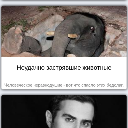
Неудачно застрявшие животные
Человеческое неравнодушие - вот что спасло этих бедолаг.