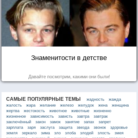
Знаменитости в детстве
Давайте посмотрим, какими они были!
САМЫЕ ПОПУЛЯРНЫЕ ТЕМЫ
жадность
жажда
жалость
жара
желание
железо
желудок
жена
женщина
жертва
жестокость
животное
животные
жизненно
жизненное
зависимость
зависть
завтра
завтрак
заключённый
закон
замок
занятие
запах
запрет
зарплата
заря
заслуга
защита
звезда
звонок
здоровье
земля
зеркало
зима
зло
злоба
злодей
злость
змея