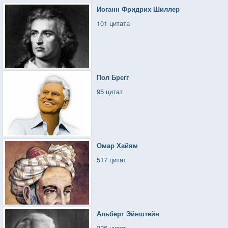
Иоганн Фридрих Шиллер
101 цитата
Пол Брегг
95 цитат
Омар Хайям
517 цитат
Альберт Эйнштейн
226 цитат