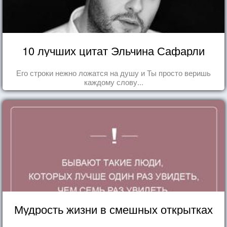
10 лучших цитат Эльчина Сафарли
Его строки нежно ложатся на душу и Ты просто веришь
каждому слову...
Мудрость жизни в смешных открытках