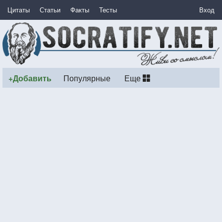
Цитаты
Статьи
Факты
Тесты
Вход
+Добавить
Популярные
Еще