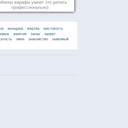
упаду!
обенно жирафы умеют это делать
профессионально)
на
женщина
жертва
жестокость
замок
занятие
запах
запрет
злость
змея
знакомство
знакомый