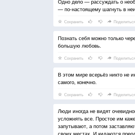
Одно дело — рассуждать о необ
— по-настоящему шагнуть в неи
Сохранить
Поделитьс
Познать себя можно только чер
большую любовь.
Сохранить
Поделитьс
В этом мире всерьёз никто не 
самого, конечно.
Сохранить
Поделитьс
Люди иногда не видят очевидно
усложнять все. Простое им каж
запутывают, а потом заставляют
своих местах. И кидаются прео