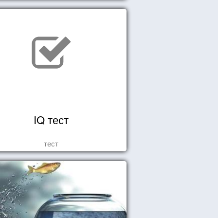
IQ тест
тест