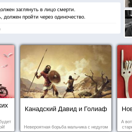
должен заглянуть в лицо смерти.
ь, должен пройти через одиночество.
я
ких
Канадский Давид и Голиаф
Нов
будет
А во
ой!
Невероятная борьба мальчика с недугом
стар