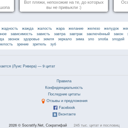
Вот пляжи, непохожие на те, до которых
Ос
ошопа
вы не привыкли :)
жадность
жажда
жалость
жара
желание
железо
желудок
же
нное
зависимость
зависть
завтра
завтрак
заключённый
закон
зда
звонок
здоровье
земля
зеркало
зима
зло
злоба
злодей
релость
зрение
зритель
зуб
жается (Луис Ривера) — 9 цитат
Правила
Конфиденциальность
Последние цитаты
Отзывы и предложения
Facebook
Вконтакте
2026 © Socratify.Net, Сократифай
245 тыс. цитат и пословиц