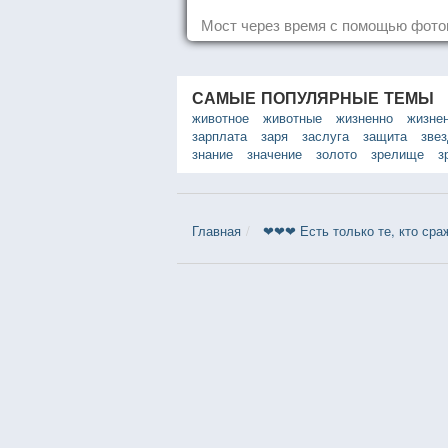
Мост через время с помощью фот
САМЫЕ ПОПУЛЯРНЫЕ ТЕМЫ
животное
животные
жизненно
жизне
зарплата
заря
заслуга
защита
зве
знание
значение
золото
зрелище
з
Главная
❤❤❤ Есть только те, кто сра