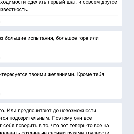
ходимости сделать первый шаг, и совсем другое
звестность.
я
ез большие испытания, большое горе или
я
интересуется твоими желаниями. Кроме тебя
я
го. Или предпочитают до невозможности
ется подозрительным. Поэтому они все
 себя поверить в то, что вот теперь-то все на
долевать созданные своими руками трудности.