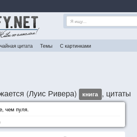
чайная цитата
Темы
С картинками
ажается (Луис Ривера)
, цитаты
книга
е, чем пуля.
я