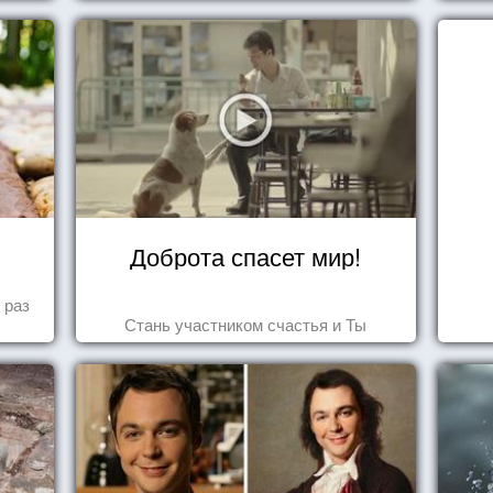
Доброта спасет мир!
 раз
Стань участником счастья и Ты