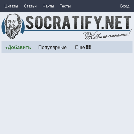
Цитаты
Статьи
Факты
Тесты
Вход
+Добавить
Популярные
Еще