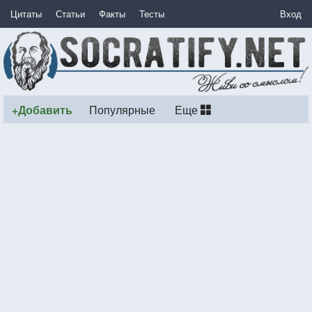
Цитаты
Статьи
Факты
Тесты
Вход
+Добавить
Популярные
Еще