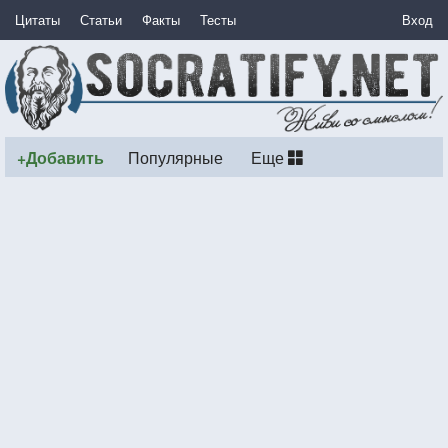
Цитаты
Статьи
Факты
Тесты
Вход
+Добавить
Популярные
Еще