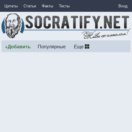
Цитаты
Статьи
Факты
Тесты
Вход
+Добавить
Популярные
Еще