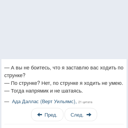
— А вы не боитесь, что я заставлю вас ходить по
струнке?
— По струнке? Нет, по струнке я ходить не умею.
— Тогда напрямик и не шатаясь.
—
Ада Даллас (Верт Уильямс),
21 цитата
Пред.
След.