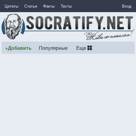
Цитаты
Статьи
Факты
Тесты
Вход
+Добавить
Популярные
Еще