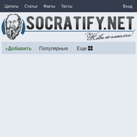
Цитаты
Статьи
Факты
Тесты
Вход
+Добавить
Популярные
Еще