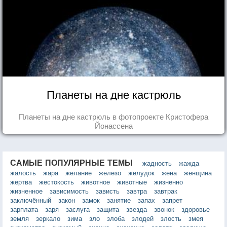
Планеты на дне кастрюль
Планеты на дне кастрюль в фотопроекте Кристофера
Йонассена
САМЫЕ ПОПУЛЯРНЫЕ ТЕМЫ
жадность
жажда
жалость
жара
желание
железо
желудок
жена
женщина
жертва
жестокость
животное
животные
жизненно
жизненное
зависимость
зависть
завтра
завтрак
заключённый
закон
замок
занятие
запах
запрет
зарплата
заря
заслуга
защита
звезда
звонок
здоровье
земля
зеркало
зима
зло
злоба
злодей
злость
змея