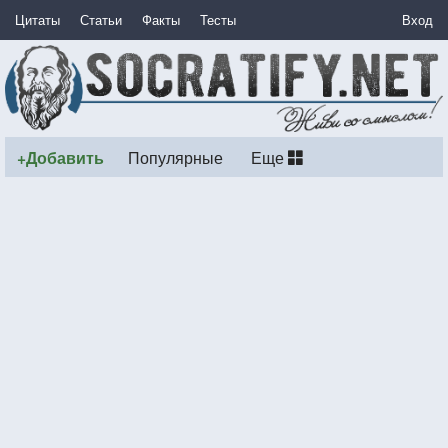
Цитаты
Статьи
Факты
Тесты
Вход
+Добавить
Популярные
Еще