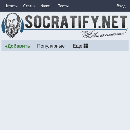
Цитаты
Статьи
Факты
Тесты
Вход
+Добавить
Популярные
Еще