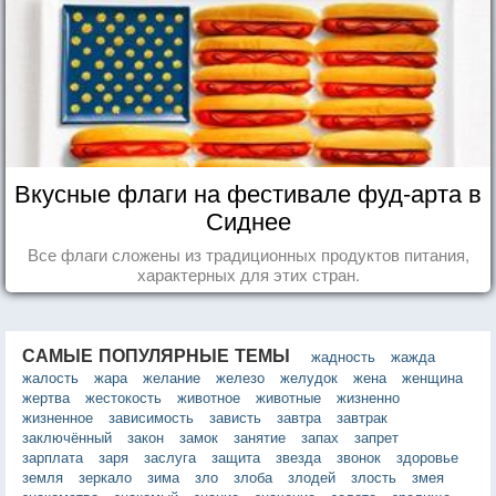
Вкусные флаги на фестивале фуд-арта в
Сиднее
Все флаги сложены из традиционных продуктов питания,
характерных для этих стран.
САМЫЕ ПОПУЛЯРНЫЕ ТЕМЫ
жадность
жажда
жалость
жара
желание
железо
желудок
жена
женщина
жертва
жестокость
животное
животные
жизненно
жизненное
зависимость
зависть
завтра
завтрак
заключённый
закон
замок
занятие
запах
запрет
зарплата
заря
заслуга
защита
звезда
звонок
здоровье
земля
зеркало
зима
зло
злоба
злодей
злость
змея