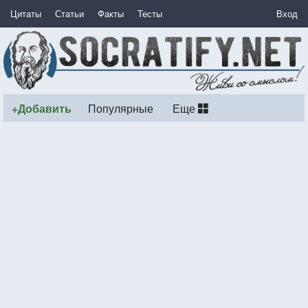
Цитаты
Статьи
Факты
Тесты
Вход
+Добавить
Популярные
Еще