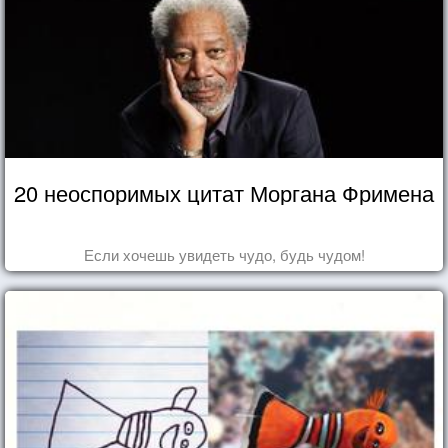
20 неоспоримых цитат Моргана Фримена
Если хочешь увидеть чудо, будь чудом!