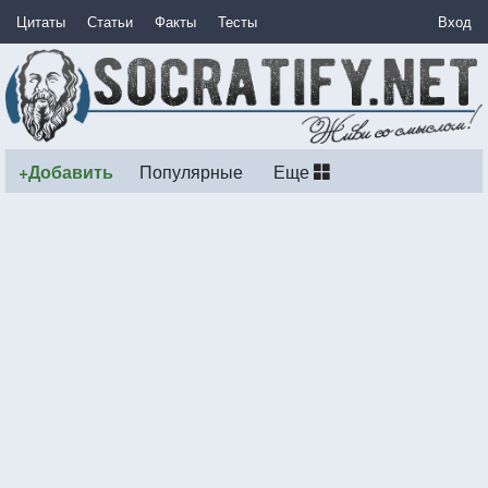
Цитаты
Статьи
Факты
Тесты
Вход
+Добавить
Популярные
Еще