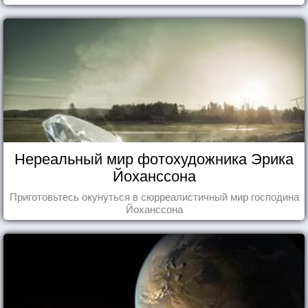
Нереальный мир фотохудожника Эрика
Йоханссона
Приготовьтесь окунуться в сюрреалистичный мир господина
Йоханссона