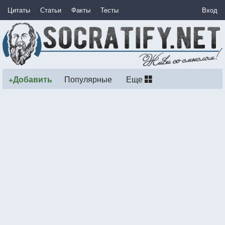
Цитаты
Статьи
Факты
Тесты
Вход
+Добавить
Популярные
Еще