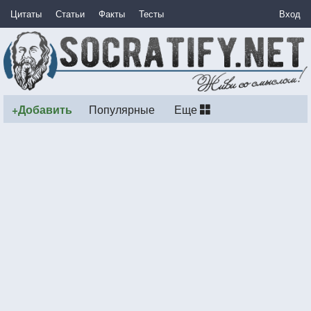
Цитаты
Статьи
Факты
Тесты
Вход
+Добавить
Популярные
Еще