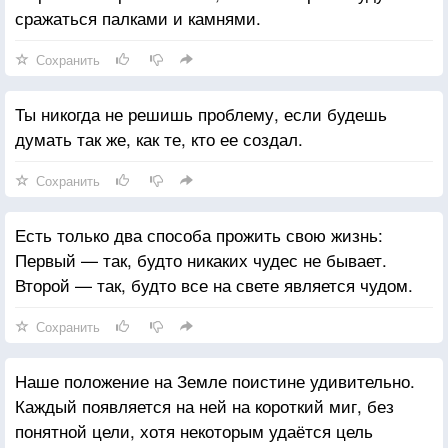
сражаться палками и камнями.
описать, что происходит при отсутствии света.»
В конце концов, молодой человек спросил
Сохранить
профессора, -
«Сэр, зло существует?» На этот раз неуверенно,
Ты никогда не решишь проблему, если будешь
профессор ответил,
думать так же, как те, кто ее создал.
«Конечно, как я уже сказал. Мы видим его каждый
день. Жестокость между людьми, множество
Сохранить
преступлений и насилия по всему миру. Эти
примеры являются не чем иным как проявлением
Есть только два способа прожить свою жизнь:
зла.»
Первый — так, будто никаких чудес не бывает.
На это студент ответил, -
Второй — так, будто все на свете является чудом.
«Зла не существует, сэр, или по крайней мере его
не существует для него самого. Зло это просто
Сохранить
отсутствие Бога. Оно похоже на темноту и холод —
слово, созданное человеком чтобы описать
Наше положение на Земле поистине удивительно.
отсутствие Бога. Бог не создавал зла. Зло это не
Каждый появляется на ней на короткий миг, без
вера или любовь, которые существуют как свет
понятной цели, хотя некоторым удаётся цель