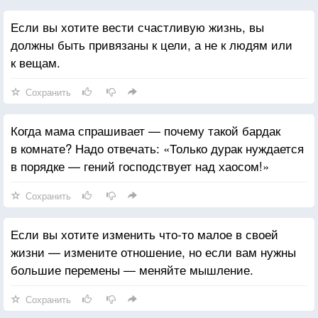
«Конечно», ответил профессор. Студент поднялся
Если вы хотите вести счастливую жизнь, вы
и спросил
должны быть привязаны к цели, а не к людям или
«Профессор, холод существует?»
к вещам.
«Что за вопрос? Конечно, существует. Тебе никогда
не было холодно?»
Сохранить
Студенты засмеялись над вопросом молодого
человека.
Когда мама спрашивает — почему такой бардак
Молодой человек ответил, -
в комнате? Надо отвечать: «Только дурак нуждается
«На самом деле, сэр, холода не существует.
в порядке — гений господствует над хаосом!»
В соответствии с законами физики, то, что мы
считаем холодом в действительности является
Сохранить
отсутствием тепла. Человек или предмет можно
изучить на предмет того, имеет ли он или передает
Если вы хотите изменить что-то малое в своей
энергию. Абсолютный ноль (-460 градусов по
жизни — измените отношение, но если вам нужны
Фарингейту) есть полное отсутствие тепла. Вся
большие перемены — меняйте мышление.
материя становится инертной и неспособной
реагировать при этой температуре. Холода не
Сохранить
существует. Мы создали это слово для описания