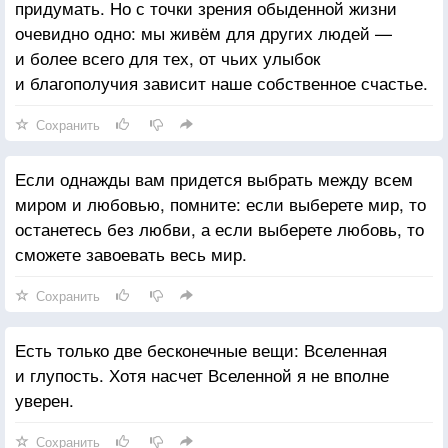
и тепло.
придумать. Но с точки зрения обыденной жизни
Зло это результат отсутствия в сердце человека
очевидно одно: мы живём для других людей —
Божественной любви. Это вроде холода, который
и более всего для тех, от чьих улыбок
наступает, когда нет тепла, или вроде темноты,
и благополучия зависит наше собственное счастье.
которая наступает, когда нет света.»
Профессор сел.
Сохранить
Имя студента было — Альберт Эйнштейн.
Если однажды вам придется выбрать между всем
миром и любовью, помните: если выберете мир, то
останетесь без любви, а если выберете любовь, то
сможете завоевать весь мир.
Сохранить
Есть только две бесконечные вещи: Вселенная
и глупость. Хотя насчет Вселенной я не вполне
уверен.
Сохранить