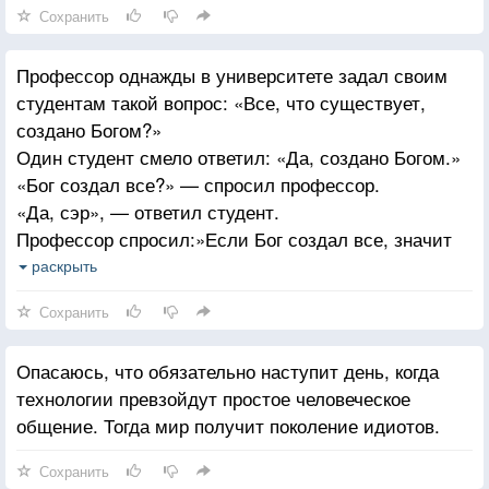
Сохранить
Профессор однажды в университете задал своим
студентам такой вопрос: «Все, что существует,
создано Богом?»
Один студент смело ответил: «Да, создано Богом.»
«Бог создал все?» — спросил профессор.
«Да, сэр», — ответил студент.
Профессор спросил:»Если Бог создал все, значит
Бог создал зло, раз оно существует. И согласно
раскрыть
тому принципу, что наши дела определяют нас
Сохранить
самих, значит Бог есть зло.»
Студент притих, услышав такой ответ. Профессор
Опасаюсь, что обязательно наступит день, когда
был очень доволен собой. Он похвалился
технологии превзойдут простое человеческое
студентам, что он еще раз доказал, что вера в Бога
общение. Тогда мир получит поколение идиотов.
это миф.
Другой студент поднял руку и сказал «Могу я задать
Сохранить
вам вопрос, профессор?»