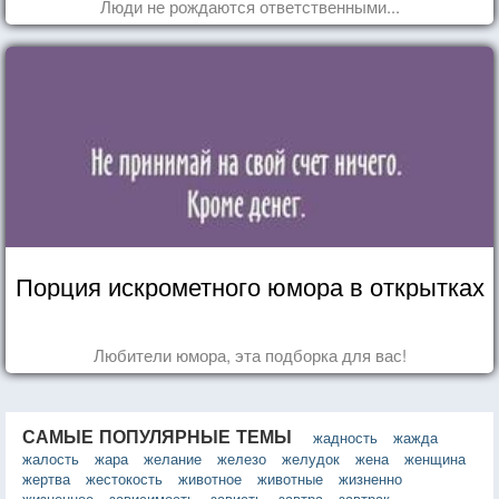
Люди не рождаются ответственными...
Порция искрометного юмора в открытках
Любители юмора, эта подборка для вас!
САМЫЕ ПОПУЛЯРНЫЕ ТЕМЫ
жадность
жажда
жалость
жара
желание
железо
желудок
жена
женщина
жертва
жестокость
животное
животные
жизненно
жизненное
зависимость
зависть
завтра
завтрак