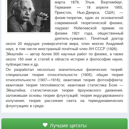
марта 1879, Ульм, Вюртемберг,
Германия — 18 апреля 1955,
Принстон, Нью-Джерси, США) —
физик-теоретик, один из основателей
современной теоретической физики,
лауреат Нобелевской премии по
физике 1921 года, общественный
деятель-гуманист. Почётный доктор
около 20 ведущих университетов мира, член многих Академий
наук, в том числе иностранный почётный член АН СССР (1926).
Эйнштейн — автор более 300 научных работ по физике, а также
около 150 книг и статей в области истории и философии науки,
публицистики и др.
Он разработал несколько значительных физических теорий:
специальная теория относительности (1905); общая теория
относительности (1907—1916); квантовая теория фотоэффекта;
квантовая теория теплоёмкости; квантовая статистика Бозе —
Эйнштейна; статистическая теория броуновского движения,
заложившая основы теории флуктуаций; теория индуцированного
излучения; теория рассеяния света на термодинамических
флуктуациях в среде.
Лучшие цитаты