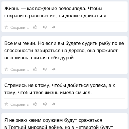
того, что мы чувствуем при отсутствии тепла.»
Жизнь — как вождение велосипеда. Чтобы
Студент продолжил. -
сохранить равновесие, ты должен двигаться.
«Профессор, темнота существует?»
Профессор ответил,
Сохранить
«Конечно, существует.»
Студент ответил,
Все мы гении. Но если вы будете судить рыбу по её
«Вы опять неправы, сэр. Темноты также не
способности взбираться на дерево, она проживёт
существует. Темнота в действительности есть
всю жизнь, считая себя дурой.
отсутствие света. Мы можем изучить свет, но не
Сохранить
темноту. Мы можем использовать призму Ньютона
чтобы разложить белый свет на множество цветов
Стремись не к тому, чтобы добиться успеха, а к
и изучить различные длины волн каждого цвета. Вы
тому, чтобы твоя жизнь имела смысл.
не можете измерить темноту. Простой луч света
может ворваться в мир темноты и осветить его. Как
Сохранить
вы можете узнать насколько темным является какое-
либо пространство? Вы измеряете какое количество
Я не знаю каким оружием будут сражаться
света представлено. Не так ли? Темнота это
в Третьей мировой войне, но в Четвертой будут
понятие, которое человек использует чтобы