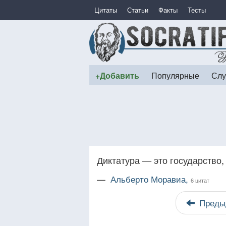
Цитаты
Статьи
Факты
Тесты
+Добавить
Популярные
Слу
Диктатура — это государство, 
—
Альберто Моравиа,
6 цитат
Преды