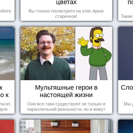
цветах
п
юбите
Вы только посмотрите на этих ярких
старичков!
Такие
к
Мультяшные герои в
Сло
о к
настоящей жизни
льтат,
Они все-таки существуют не только в
Мы 
 для
параллельной реальности, но и живут
среди нас с вами.