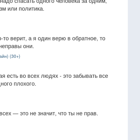
 надо спасать одного человека за одним,
зм или политика.
-то верит, а я один верю в обратное, то
 неправы они.
айн) (30+)
я есть во всех людях - это забывать все
ного плохого.
сех — это не значит, что ты не прав.