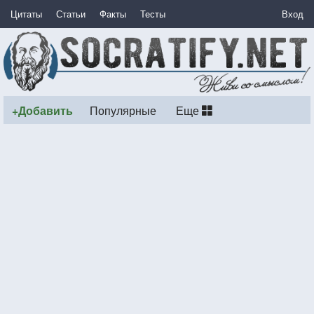
Цитаты
Статьи
Факты
Тесты
Вход
+Добавить
Популярные
Еще