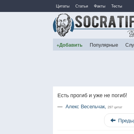
Цитаты
Статьи
Факты
Тесты
+Добавить
Популярные
Слу
Есть прогиб и уже не погиб!
—
Алекс Весельчак,
297 цитат
Преды