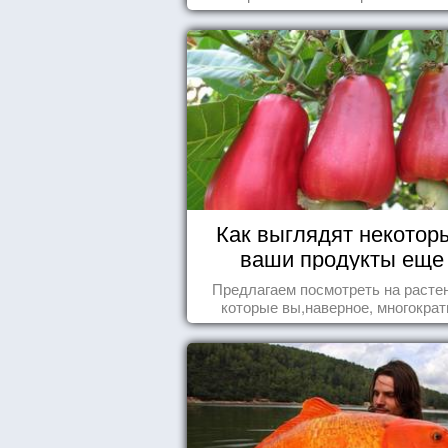
Как выглядят некотор
ваши продукты еще
живыми?
Предлагаем посмотреть на расте
которые вы,наверное, многократ
видели , но никогда не представл
себе, что употребляете их в пищ