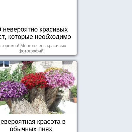
0 невероятно красивых
ст, которые необходимо
увидеть пока вы живы
сторожно! Много очень красивых
фотографий
евероятная красота в
обычных пнях