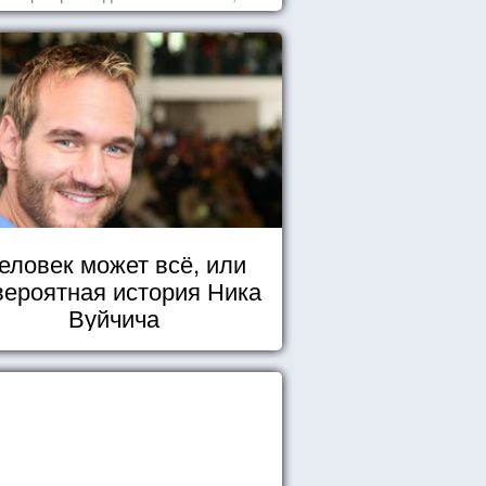
ного из супругов не устраивает та
ль, которая выпала ему в семье.
еловек может всё, или
вероятная история Ника
Вуйчича