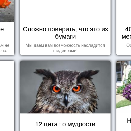
не
Сложно поверить, что это из
4
бумаги
ме
ам не
Мы даем вам возможность насладится
О
опа.
шедеврами!
Н
12 цитат о мудрости