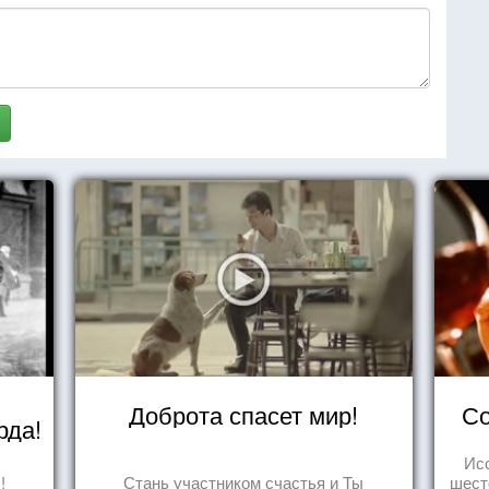
Доброта спасет мир!
Со
рда!
Ис
!
Стань участником счастья и Ты
шест