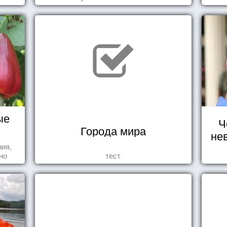
од
ро
ые
Ч
Города мира
не
ния,
но
тест
яли
у.