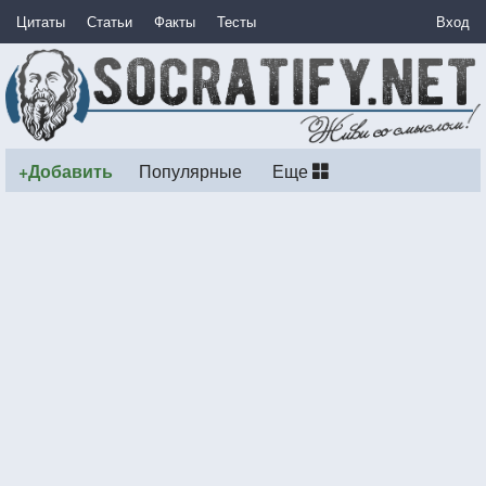
Цитаты
Статьи
Факты
Тесты
Вход
+Добавить
Популярные
Еще