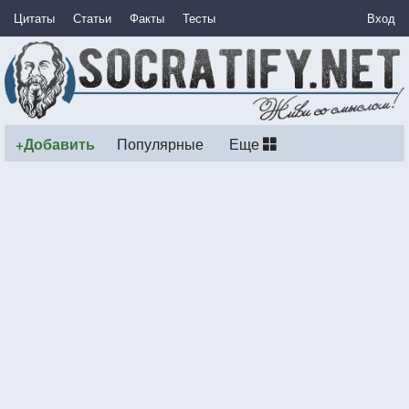
Цитаты
Статьи
Факты
Тесты
Вход
+Добавить
Популярные
Еще