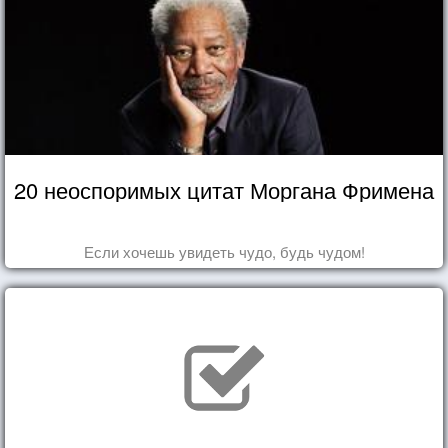
20 неоспоримых цитат Моргана Фримена
Если хочешь увидеть чудо, будь чудом!