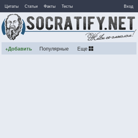
Цитаты
Статьи
Факты
Тесты
Вход
+Добавить
Популярные
Еще